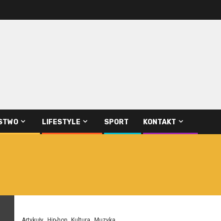
STWO
LIFESTYLE
SPORT
KONTAKT
Artykuły
Hip-hop
Kultura
Muzyka