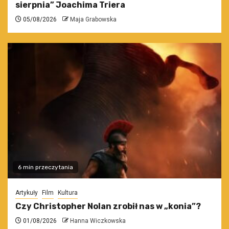
sierpnia” Joachima Triera
05/08/2026
Maja Grabowska
6 min przeczytania
Artykuły
Film
Kultura
Czy Christopher Nolan zrobił nas w „konia”?
01/08/2026
Hanna Wiczkowska