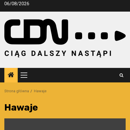
Przejdź
06/08/2026
do
treści
Menu
główne
Strona główna
Hawaje
Hawaje