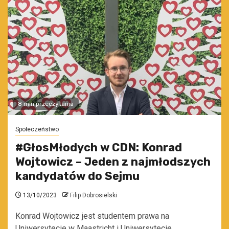
8 min przeczytania
Społeczeństwo
#GłosMłodych w CDN: Konrad
Wojtowicz – Jeden z najmłodszych
kandydatów do Sejmu
13/10/2023
Filip Dobrosielski
Konrad Wojtowicz jest studentem prawa na
Uniwersytecie w Maastricht i Uniwersytecie