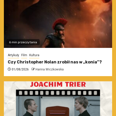
6 min przeczytania
Artykuły
Film
Kultura
Czy Christopher Nolan zrobił nas w „konia”?
01/08/2026
Hanna Wiczkowska