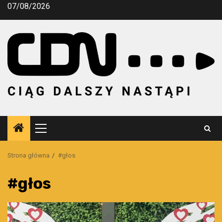
Przejdź
07/08/2026
do
treści
Menu
główne
Strona główna
#głos
#głos