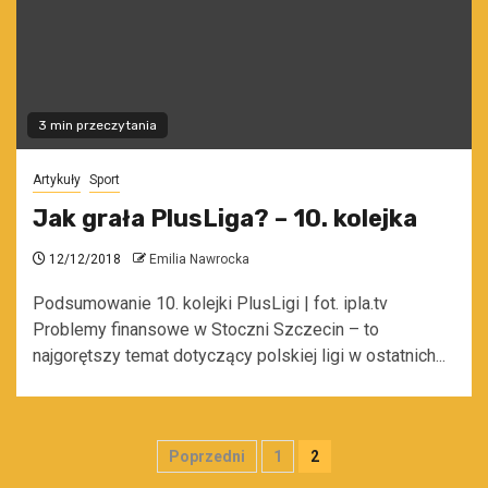
3 min przeczytania
Artykuły
Sport
Jak grała PlusLiga? – 10. kolejka
12/12/2018
Emilia Nawrocka
Podsumowanie 10. kolejki PlusLigi | fot. ipla.tv
Problemy finansowe w Stoczni Szczecin – to
najgorętszy temat dotyczący polskiej ligi w ostatnich...
Stronicowanie
Poprzedni
1
2