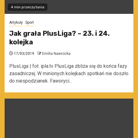
4 min przeczytania
Artykuły
Sport
Jak grała PlusLiga? – 23. i 24.
kolejka
17/03/2019
Emilia Nawrocka
PlusLiga | fot. ipla.tv PlusLiga zbliża się do końca fazy
zasadniczej. W minionych kolejkach spotkań nie doszło
do niespodzianek. Faworyci...