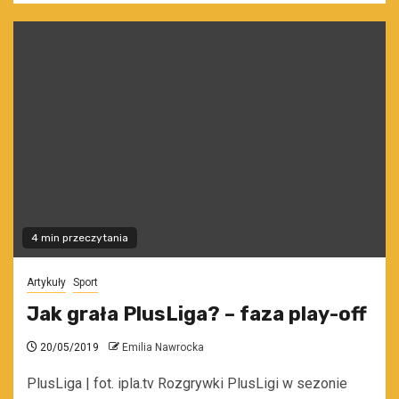
4 min przeczytania
Artykuły
Sport
Jak grała PlusLiga? – faza play-off
20/05/2019
Emilia Nawrocka
PlusLiga | fot. ipla.tv Rozgrywki PlusLigi w sezonie