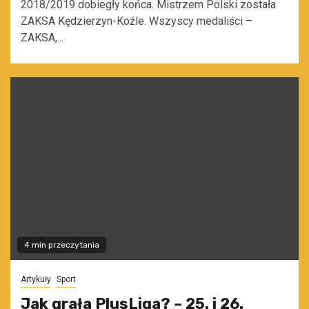
2018/2019 dobiegły końca. Mistrzem Polski została
ZAKSA Kędzierzyn-Koźle. Wszyscy medaliści –
ZAKSA,...
4 min przeczytania
Artykuły
Sport
Jak grała PlusLiga? – 25. i 26.