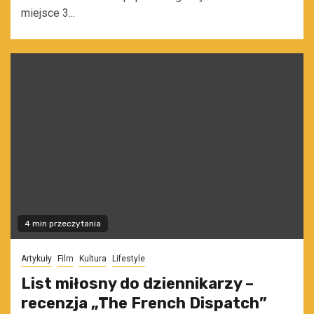
miejsce 3...
4 min przeczytania
Artykuły
Film
Kultura
Lifestyle
List miłosny do dziennikarzy –
recenzja „The French Dispatch”