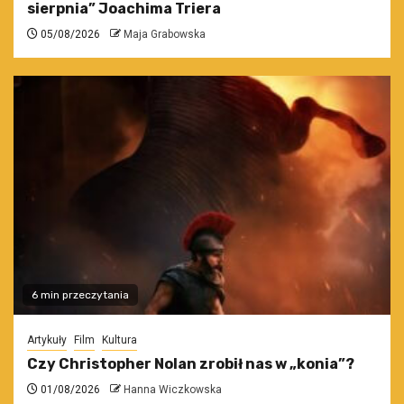
sierpnia” Joachima Triera
05/08/2026
Maja Grabowska
6 min przeczytania
Artykuły
Film
Kultura
Czy Christopher Nolan zrobił nas w „konia”?
01/08/2026
Hanna Wiczkowska