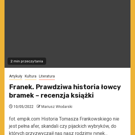
2 min przeczytania
Artykuły
Kultura
Literatura
Franek. Prawdziwa historia łowcy
bramek – recenzja książki
10/05/2022
Mariusz Włodarski
fot. empik.com Historia Tomasza Frankowskiego nie
jest pełna afer, skandali czy pijackich wybryków, do
których przyzwyczaił nas nasz rodzimy rynek...