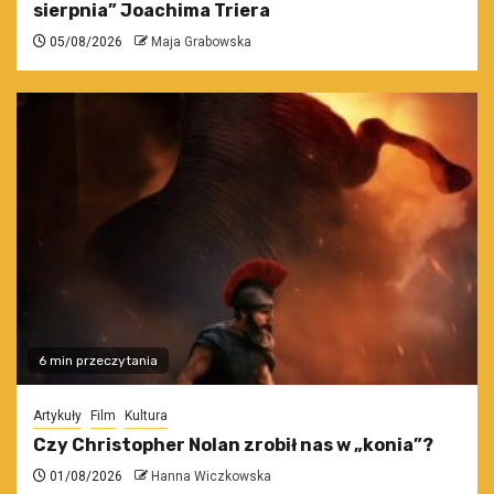
sierpnia” Joachima Triera
05/08/2026
Maja Grabowska
6 min przeczytania
Artykuły
Film
Kultura
Czy Christopher Nolan zrobił nas w „konia”?
01/08/2026
Hanna Wiczkowska