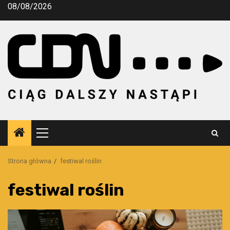
Przejdź
08/08/2026
do
treści
Menu
główne
Strona główna
festiwal roślin
festiwal roślin