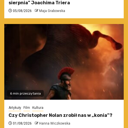
sierpnia” Joachima Triera
05/08/2026
Maja Grabowska
6 min przeczytania
Artykuły
Film
Kultura
Czy Christopher Nolan zrobił nas w „konia”?
01/08/2026
Hanna Wiczkowska