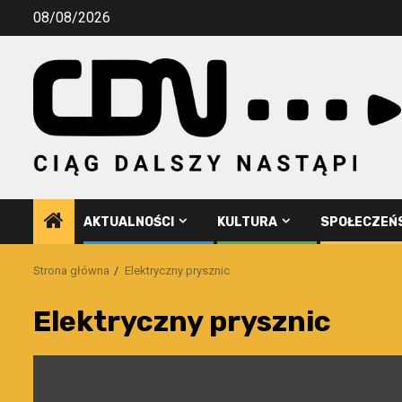
Przejdź
08/08/2026
do
treści
AKTUALNOŚCI
KULTURA
SPOŁECZEŃ
Strona główna
Elektryczny prysznic
Elektryczny prysznic