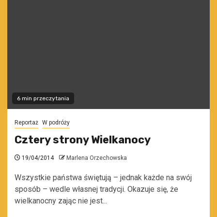
6 min przeczytania
Reportaż
W podróży
Cztery strony Wielkanocy
19/04/2014
Marlena Orzechowska
Wszystkie państwa świętują – jednak każde na swój
sposób – wedle własnej tradycji. Okazuje się, że
wielkanocny zając nie jest...