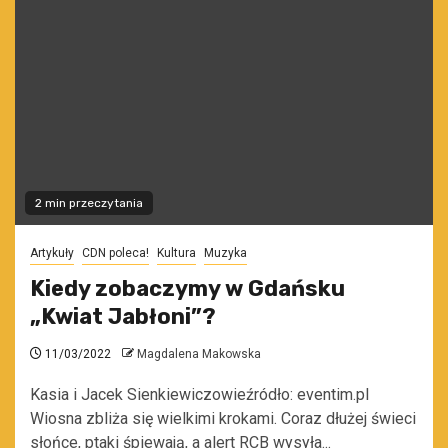
2 min przeczytania
Artykuły
CDN poleca!
Kultura
Muzyka
Kiedy zobaczymy w Gdańsku
„Kwiat Jabłoni”?
11/03/2022
Magdalena Makowska
Kasia i Jacek Sienkiewiczowieźródło: eventim.pl
Wiosna zbliża się wielkimi krokami. Coraz dłużej świeci
słońce, ptaki śpiewają, a alert RCB wysyła...