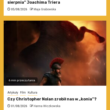
sierpnia” Joachima Triera
05/08/2026
Maja Grabowska
6 min przeczytania
Artykuły
Film
Kultura
Czy Christopher Nolan zrobił nas w „konia”?
01/08/2026
Hanna Wiczkowska