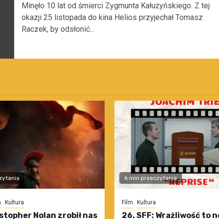
Minęło 10 lat od śmierci Zygmunta Kałużyńskiego. Z tej
okazji 25 listopada do kina Helios przyjechał Tomasz
Raczek, by odsłonić...
zytania
6 min przeczytania
m
Kultura
Film
Kultura
stopher Nolan zrobił nas
26. SFF: Wrażliwość to 