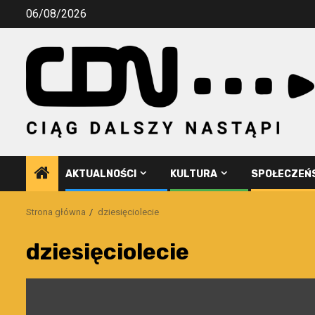
Przejdź
06/08/2026
do
treści
AKTUALNOŚCI
KULTURA
SPOŁECZEŃ
Strona główna
dziesięciolecie
dziesięciolecie