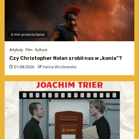
6 min przeczytania
Artykuły
Film
Kultura
Czy Christopher Nolan zrobił nas w „konia”?
01/08/2026
Hanna Wiczkowska