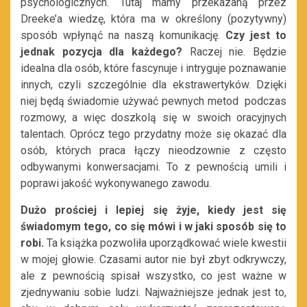
psychologicznych. Tutaj mamy przekazaną przez
Dreeke’a wiedzę, która ma w określony (pozytywny)
sposób wpłynąć na naszą komunikację.
Czy jest to
jednak pozycja dla każdego?
Raczej nie. Będzie
idealna dla osób, które fascynuje i intryguje poznawanie
innych, czyli szczególnie dla ekstrawertyków. Dzięki
niej będą świadomie używać pewnych metod podczas
rozmowy, a więc doszkolą się w swoich oracyjnych
talentach. Oprócz tego przydatny może się okazać dla
osób, których praca łączy nieodzownie z często
odbywanymi konwersacjami. To z pewnością umili i
poprawi jakość wykonywanego zawodu.
Dużo prościej i lepiej się żyje, kiedy jest się
świadomym tego, co się mówi i w jaki sposób się to
robi.
Ta książka pozwoliła uporządkować wiele kwestii
w mojej głowie. Czasami autor nie był zbyt odkrywczy,
ale z pewnością spisał wszystko, co jest ważne w
zjednywaniu sobie ludzi. Najważniejsze jednak jest to,