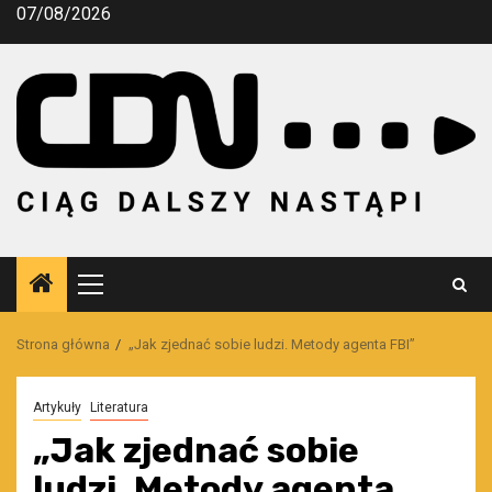
Przejdź
07/08/2026
do
treści
Menu
główne
Strona główna
„Jak zjednać sobie ludzi. Metody agenta FBI”
Artykuły
Literatura
„Jak zjednać sobie
ludzi. Metody agenta