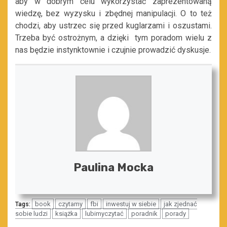
aby w dobrym celu wykorzystać zaprezentowaną
wiedzę, bez wyzysku i zbędnej manipulacji. O to też
chodzi, aby ustrzec się przed kuglarzami i oszustami.
Trzeba być ostrożnym, a dzięki tym poradom wielu z
nas będzie instynktownie i czujnie prowadzić dyskusje.
Paulina Mocka
book
czytamy
fbi
inwestuj w siebie
jak zjednać
Tags:
sobie ludzi
książka
lubimyczytać
poradnik
porady