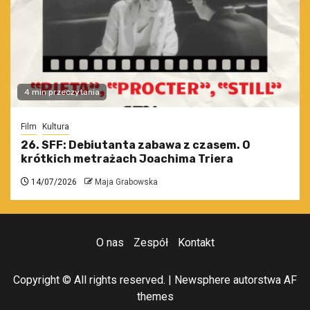
4 min przeczytania
Film
Kultura
26. SFF: Debiutanta zabawa z czasem. O
krótkich metrażach Joachima Triera
14/07/2026
Maja Grabowska
O nas
Zespół
Kontakt
Copyright © All rights reserved.
|
Newsphere
autorstwa AF
themes