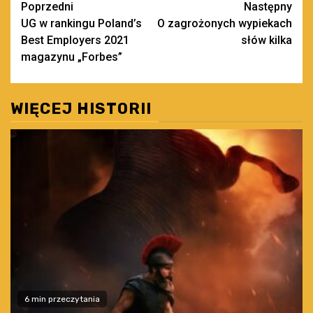
Zobacz
Poprzedni
Następny
UG w rankingu Poland’s
O zagrożonych wypiekach
wpisy
Best Employers 2021
słów kilka
magazynu „Forbes”
WIĘCEJ HISTORII
6 min przeczytania