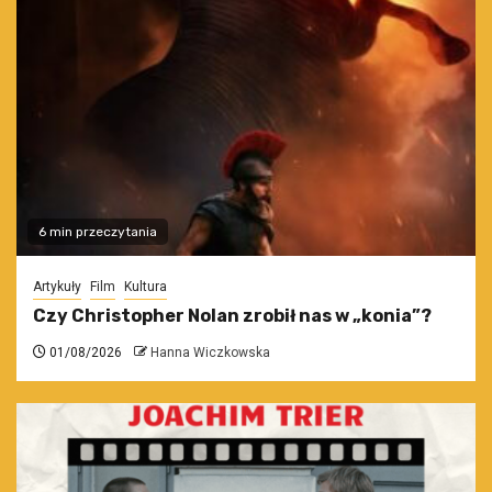
6 min przeczytania
Artykuły
Film
Kultura
Czy Christopher Nolan zrobił nas w „konia”?
01/08/2026
Hanna Wiczkowska