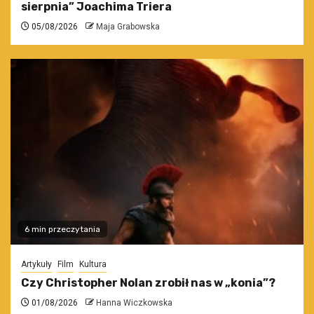
sierpnia” Joachima Triera
05/08/2026
Maja Grabowska
6 min przeczytania
Artykuły
Film
Kultura
Czy Christopher Nolan zrobił nas w „konia”?
01/08/2026
Hanna Wiczkowska