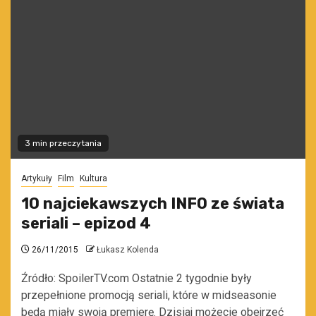
3 min przeczytania
Artykuły
Film
Kultura
10 najciekawszych INFO ze świata
seriali – epizod 4
26/11/2015
Łukasz Kolenda
Źródło: SpoilerTV.com Ostatnie 2 tygodnie były
przepełnione promocją seriali, które w midseasonie
będą miały swoją premierę. Dzisiaj możecie obejrzeć