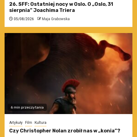
26. SFF: Ostatniej nocy w Oslo. O „Oslo, 31
sierpnia” Joachima Triera
05/08/2026
Maja Grabowska
6 min przeczytania
Artykuły
Film
Kultura
Czy Christopher Nolan zrobił nas w „konia”?