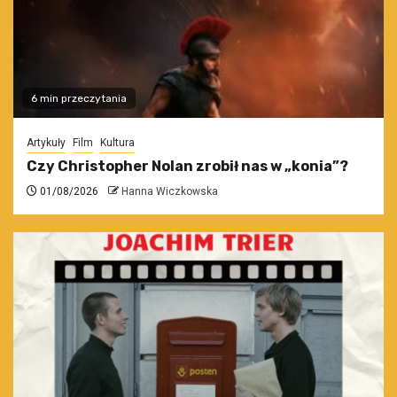
6 min przeczytania
Artykuły
Film
Kultura
Czy Christopher Nolan zrobił nas w „konia”?
01/08/2026
Hanna Wiczkowska