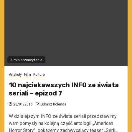
4 min przeczytania
Artykuły
Film
Kultura
10 najciekawszych INFO ze świata
seriali – epizod 7
28/01/2016
Łukasz Kolenda
W dzisiejszym INFO ze świata seriali przedstawimy
wam pomysły na kolejną część antologii „American
Horror Story”, pokażemy zachwycający teaser „Serii...