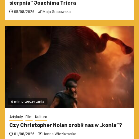
sierpnia” Joachima Triera
05/08/2026
Maja Grabowska
6 min przeczytania
Artykuły
Film
Kultura
Czy Christopher Nolan zrobił nas w „konia”?
01/08/2026
Hanna Wiczkowska