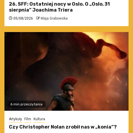
26. SFF: Ostatniej nocy w Oslo. O „Oslo, 31
sierpnia” Joachima Triera
05/08/2026
Maja Grabowska
6 min przeczytania
Artykuły
Film
Kultura
Czy Christopher Nolan zrobił nas w „konia”?