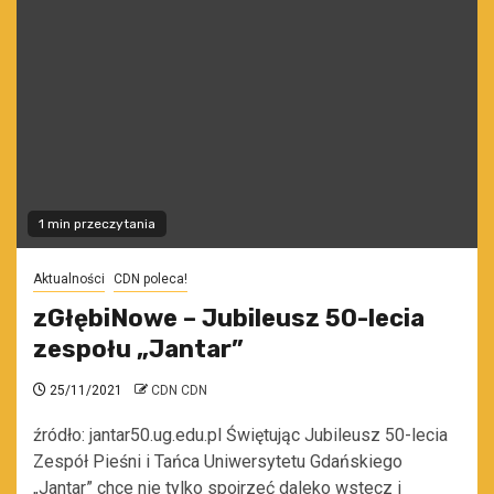
1 min przeczytania
Aktualności
CDN poleca!
zGłębiNowe – Jubileusz 50-lecia
zespołu „Jantar”
25/11/2021
CDN CDN
źródło: jantar50.ug.edu.pl Świętując Jubileusz 50-lecia
Zespół Pieśni i Tańca Uniwersytetu Gdańskiego
„Jantar” chce nie tylko spojrzeć daleko wstecz i