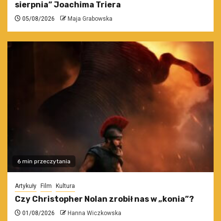
sierpnia” Joachima Triera
05/08/2026
Maja Grabowska
6 min przeczytania
Artykuły
Film
Kultura
Czy Christopher Nolan zrobił nas w „konia”?
01/08/2026
Hanna Wiczkowska