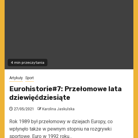
4 min przeczytania
Artykuły
Sport
Eurohistorie#7: Przełomowe lata
dziewięćdziesiąte
27/05/2021
Karolina Jaskulska
Rok 1989 był przełomowy w dziejach Europy, co
wpłynęło także w pewnym stopniu na rozgrywki
sportowe. Euro w 1992 roku...