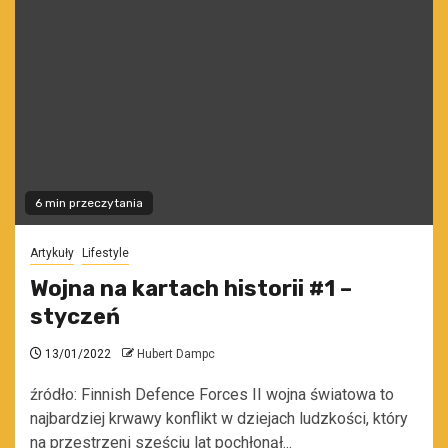
6 min przeczytania
Artykuły
Lifestyle
Wojna na kartach historii #1 –
styczeń
13/01/2022
Hubert Dampc
źródło: Finnish Defence Forces II wojna światowa to
najbardziej krwawy konflikt w dziejach ludzkości, który
na przestrzeni sześciu lat pochłonął...