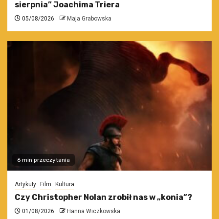
sierpnia” Joachima Triera
05/08/2026
Maja Grabowska
6 min przeczytania
Artykuły
Film
Kultura
Czy Christopher Nolan zrobił nas w „konia”?
01/08/2026
Hanna Wiczkowska