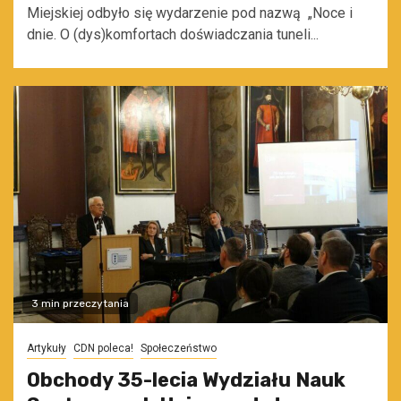
Miejskiej odbyło się wydarzenie pod nazwą „Noce i
dnie. O (dys)komfortach doświadczania tuneli...
3 min przeczytania
Artykuły
CDN poleca!
Społeczeństwo
Obchody 35-lecia Wydziału Nauk