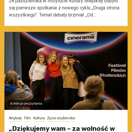
28 października w Instytucie Kultury Miejskiej odbyło
się pierwsze spotkanie z nowego cyklu „Druga strona
wszystkiego”. Temat debaty brzmiał: „Od...
6 min przeczytania
Artykuły
Film
Kultura
Życie studenckie
„Dziękujemy wam – za wolność w