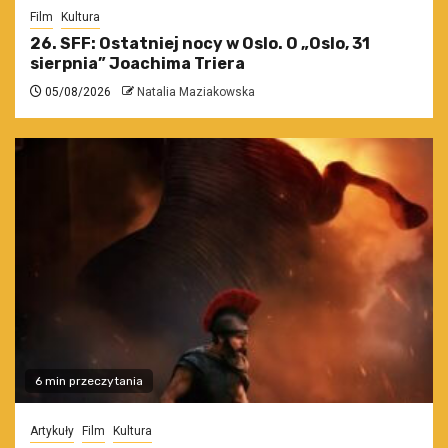
Film
Kultura
26. SFF: Ostatniej nocy w Oslo. O „Oslo, 31
sierpnia” Joachima Triera
05/08/2026
Natalia Maziakowska
6 min przeczytania
Artykuły
Film
Kultura