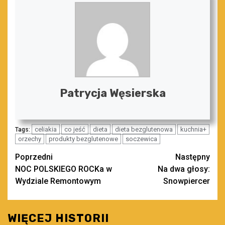
Patrycja Węsierska
celiakia
co jeść
dieta
dieta bezglutenowa
kuchnia+
Tags:
orzechy
produkty bezglutenowe
soczewica
Zobacz
Poprzedni
Następny
NOC POLSKIEGO ROCKa w
Na dwa głosy:
wpisy
Wydziale Remontowym
Snowpiercer
WIĘCEJ HISTORII