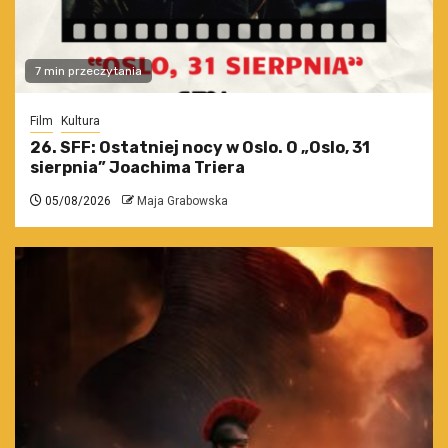
7 min przeczytania
Film
Kultura
26. SFF: Ostatniej nocy w Oslo. O „Oslo, 31
sierpnia” Joachima Triera
05/08/2026
Maja Grabowska