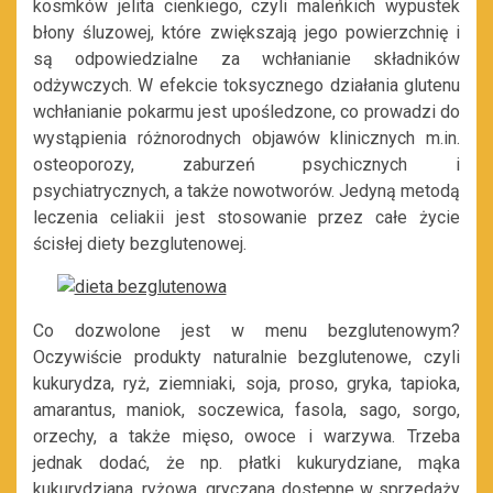
kosmków jelita cienkiego, czyli maleńkich wypustek
błony śluzowej, które zwiększają jego powierzchnię i
są odpowiedzialne za wchłanianie składników
odżywczych. W efekcie toksycznego działania glutenu
wchłanianie pokarmu jest upośledzone, co prowadzi do
wystąpienia różnorodnych objawów klinicznych m.in.
osteoporozy, zaburzeń psychicznych i
psychiatrycznych, a także nowotworów. Jedyną metodą
leczenia celiakii jest stosowanie przez całe życie
ścisłej diety bezglutenowej.
Co dozwolone jest w menu bezglutenowym?
Oczywiście produkty naturalnie bezglutenowe, czyli
kukurydza, ryż, ziemniaki, soja, proso, gryka, tapioka,
amarantus, maniok, soczewica, fasola, sago, sorgo,
orzechy, a także mięso, owoce i warzywa. Trzeba
jednak dodać, że np. płatki kukurydziane, mąka
kukurydziana, ryżowa, gryczana dostępne w sprzedaży