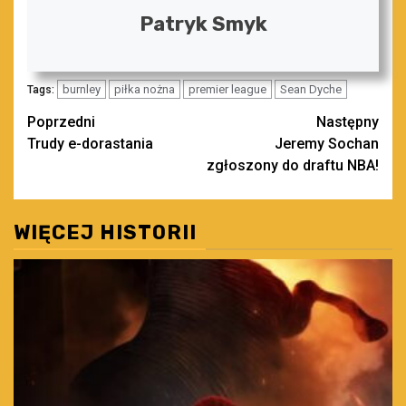
Patryk Smyk
burnley
piłka nożna
premier league
Sean Dyche
Tags:
Zobacz
Poprzedni
Następny
Trudy e-dorastania
Jeremy Sochan
wpisy
zgłoszony do draftu NBA!
WIĘCEJ HISTORII