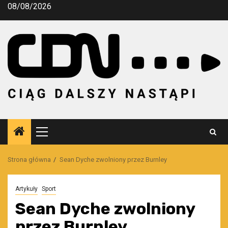
Przejdź
08/08/2026
do
treści
Menu
główne
Strona główna
Sean Dyche zwolniony przez Burnley
Artykuły
Sport
Sean Dyche zwolniony
przez Burnley