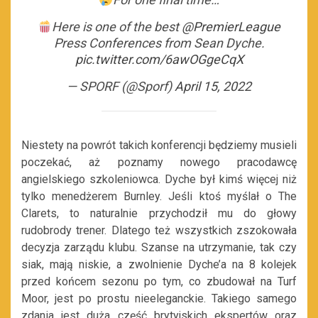
Here is one of the best
@PremierLeague
Press Conferences from Sean Dyche.
pic.twitter.com/6awOGgeCqX
— SPORF (@Sporf)
April 15, 2022
Niestety na powrót takich konferencji będziemy musieli
poczekać, aż poznamy nowego pracodawcę
angielskiego szkoleniowca. Dyche był kimś więcej niż
tylko menedżerem Burnley. Jeśli ktoś myślał o The
Clarets, to naturalnie przychodził mu do głowy
rudobrody trener. Dlatego też wszystkich zszokowała
decyzja zarządu klubu. Szanse na utrzymanie, tak czy
siak, mają niskie, a zwolnienie Dyche’a na 8 kolejek
przed końcem sezonu po tym, co zbudował na Turf
Moor, jest po prostu nieeleganckie. Takiego samego
zdania jest duża część brytyjskich ekspertów oraz