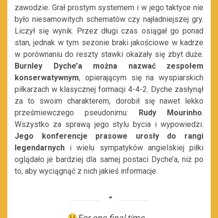
zawodzie. Grał prostym systemem i w jego taktyce nie
było niesamowitych schematów czy najładniejszej gry.
Liczył się wynik. Przez długi czas osiągał go ponad
stan, jednak w tym sezonie braki jakościowe w kadrze
w porównaniu do reszty stawki okazały się zbyt duże.
Burnley Dyche’a można nazwać zespołem
konserwatywnym
, opierającym się na wyspiarskich
piłkarzach w klasycznej formacji 4-4-2. Dyche zasłynął
za to swoim charakterem, dorobił się nawet lekko
prześmiewczego pseudonimu:
Rudy Mourinho
.
Wszystko za sprawą jego stylu bycia i wypowiedzi.
Jego konferencje prasowe urosły do rangi
legendarnych
i wielu sympatyków angielskiej piłki
oglądało je bardziej dla samej postaci Dyche’a, niż po
to, aby wyciągnąć z nich jakieś informacje.
For one final time…