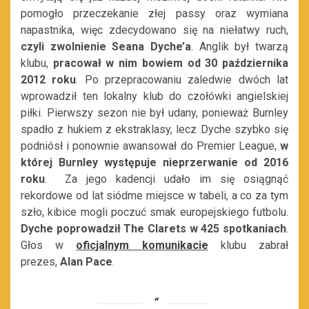
pomogło przeczekanie złej passy oraz wymiana
napastnika, więc zdecydowano się na niełatwy ruch,
czyli zwolnienie Seana Dyche’a
. Anglik był twarzą
klubu,
pracował w nim bowiem od 30 października
2012 roku
. Po przepracowaniu zaledwie dwóch lat
wprowadził ten lokalny klub do czołówki angielskiej
piłki. Pierwszy sezon nie był udany, ponieważ Burnley
spadło z hukiem z ekstraklasy, lecz Dyche szybko się
podniósł i ponownie awansował do Premier League,
w
której Burnley występuje nieprzerwanie od 2016
roku
. Za jego kadencji udało im się osiągnąć
rekordowe od lat siódme miejsce w tabeli, a co za tym
szło, kibice mogli poczuć smak europejskiego futbolu.
Dyche poprowadził The Clarets w 425 spotkaniach
.
Głos w
oficjalnym komunikacie
klubu zabrał
prezes,
Alan Pace
.