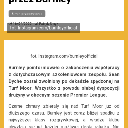
3 min przeczytania
16/04/2022
Patryk Smyk
fot. Instagram.com/burnleyofficial
fot. Instagram.com/burnleyofficial
Burnley poinformowało o zakończeniu współpracy
z dotychczasowym szkoleniowcem zespołu. Sean
Dyche został zwolniony po dekadzie spędzonej na
Turf Moor. Wszystko z powodu słabej dyspozycji
drużyny w obecnym sezonie Premier League.
Czarne chmury zbierały się nad Turf Moor już od
dłuższego czasu. Burnley jest coraz bliżej spadku z
najwyższej klasy rozgrywkowej, a władze klubu
chwytają się już każdej możliwej deski ratunku. Nie