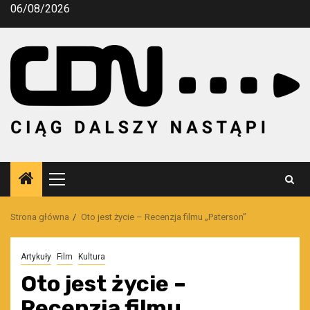
Przejdź
06/08/2026
do
treści
Menu
główne
Strona główna
Oto jest życie – Recenzja filmu „Paterson”
Artykuły
Film
Kultura
Oto jest życie –
Recenzja filmu