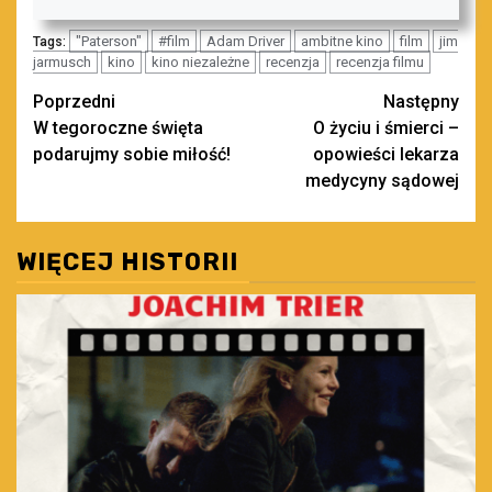
"Paterson"
#film
Adam Driver
ambitne kino
film
jim
Tags:
jarmusch
kino
kino niezależne
recenzja
recenzja filmu
Zobacz
Poprzedni
Następny
W tegoroczne święta
O życiu i śmierci –
wpisy
podarujmy sobie miłość!
opowieści lekarza
medycyny sądowej
WIĘCEJ HISTORII