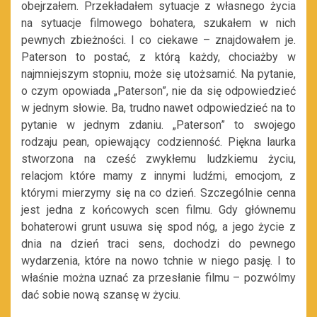
obejrzałem. Przekładałem sytuacje z własnego życia
na sytuacje filmowego bohatera, szukałem w nich
pewnych zbieżności. I co ciekawe – znajdowałem je.
Paterson to postać, z którą każdy, chociażby w
najmniejszym stopniu, może się utożsamić. Na pytanie,
o czym opowiada „Paterson”, nie da się odpowiedzieć
w jednym słowie. Ba, trudno nawet odpowiedzieć na to
pytanie w jednym zdaniu. „Paterson” to swojego
rodzaju pean, opiewający codzienność. Piękna laurka
stworzona na cześć zwykłemu ludzkiemu życiu,
relacjom które mamy z innymi ludźmi, emocjom, z
którymi mierzymy się na co dzień. Szczególnie cenna
jest jedna z końcowych scen filmu. Gdy głównemu
bohaterowi grunt usuwa się spod nóg, a jego życie z
dnia na dzień traci sens, dochodzi do pewnego
wydarzenia, które na nowo tchnie w niego pasję. I to
właśnie można uznać za przesłanie filmu – pozwólmy
dać sobie nową szansę w życiu.