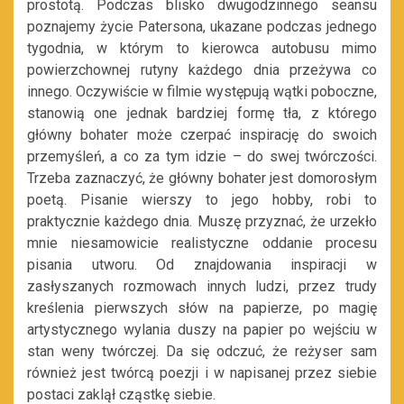
prostotą. Podczas blisko dwugodzinnego seansu
poznajemy życie Patersona, ukazane podczas jednego
tygodnia, w którym to kierowca autobusu mimo
powierzchownej rutyny każdego dnia przeżywa co
innego. Oczywiście w filmie występują wątki poboczne,
stanowią one jednak bardziej formę tła, z którego
główny bohater może czerpać inspirację do swoich
przemyśleń, a co za tym idzie – do swej twórczości.
Trzeba zaznaczyć, że główny bohater jest domorosłym
poetą. Pisanie wierszy to jego hobby, robi to
praktycznie każdego dnia. Muszę przyznać, że urzekło
mnie niesamowicie realistyczne oddanie procesu
pisania utworu. Od znajdowania inspiracji w
zasłyszanych rozmowach innych ludzi, przez trudy
kreślenia pierwszych słów na papierze, po magię
artystycznego wylania duszy na papier po wejściu w
stan weny twórczej. Da się odczuć, że reżyser sam
również jest twórcą poezji i w napisanej przez siebie
postaci zaklął cząstkę siebie.