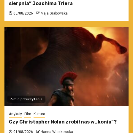
sierpnia” Joachima Triera
05/08/2026
Maja Grabowska
6 min przeczytania
Artykuły
Film
Kultura
Czy Christopher Nolan zrobił nas w „konia”?
01/08/2026
Hanna Wiczkowska