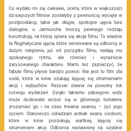
Co wydało mi się ciekawe, sceny, które w większości
dzisiejszych filmów zostałyby z pewnością wycięte w
postprodukcji, takie jak długie, spokojne ujęcia bez
dialogów, u Jarmuscha tworzą pewnego rodzaju
konstrukcję, na której opiera się akcja filmu. To właśnie
te flegmatyczne ujęcia, które serwowane są odbiorcy w
dużym natężeniu już od początku filmu, nadają mu
spokojnego rytmu, ale również i wyraziście
zarysowanego charakteru. Warto też zaznaczyć, że
fabuła filmu płynie bardzo powoli. Nie jest to film dla
osób, które w kinie szukają lejącej się strumieniami
akcji i wybuchów. Reżyser stawia na powolny tok
rozwoju wydarzeń. Dzięki takiemu zabiegowi widz
może doskonale wczuć się w głównego bohatera,
zrozumieć go i na czas trwania seansu – żyć jego
życiem. Stanowczo odradzam jednak seans osobom,
które w kinie poszukują wartkiej, lejącej się
strumieniem akcji. Odbiorca nastawiony na szybkie