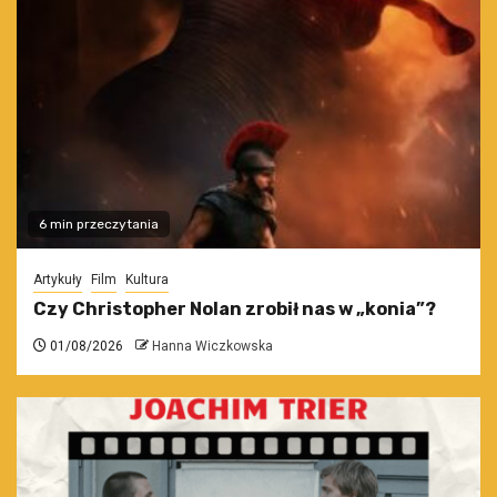
6 min przeczytania
Artykuły
Film
Kultura
Czy Christopher Nolan zrobił nas w „konia”?
01/08/2026
Hanna Wiczkowska