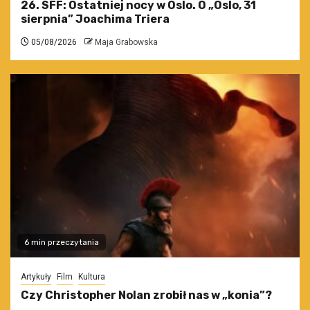
26. SFF: Ostatniej nocy w Oslo. O „Oslo, 31
sierpnia” Joachima Triera
05/08/2026
Maja Grabowska
6 min przeczytania
Artykuły
Film
Kultura
Czy Christopher Nolan zrobił nas w „konia”?