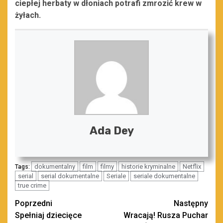
ciepłej herbaty w dłoniach potrafi zmrozić krew w
żyłach.
Ada Dey
dokumentalny
film
filmy
historie kryminalne
Netflix
Tags:
serial
serial dokumentalne
Seriale
seriale dokumentalne
true crime
Zobacz
Poprzedni
Następny
Spełniaj dziecięce
Wracają! Rusza Puchar
wpisy