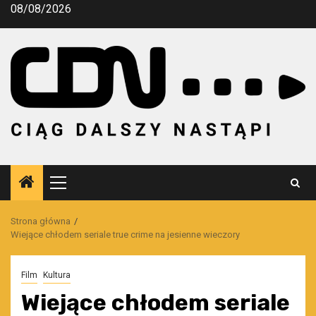
Przejdź
08/08/2026
do
treści
Menu
główne
Strona główna
Wiejące chłodem seriale true crime na jesienne wieczory
Film
Kultura
Wiejące chłodem seriale