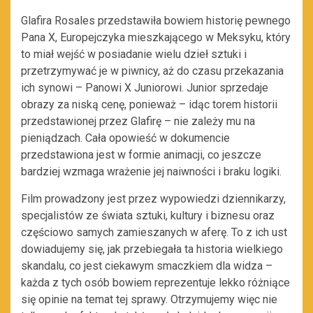
Glafira Rosales przedstawiła bowiem historię pewnego
Pana X, Europejczyka mieszkającego w Meksyku, który
to miał wejść w posiadanie wielu dzieł sztuki i
przetrzymywać je w piwnicy, aż do czasu przekazania
ich synowi – Panowi X Juniorowi. Junior sprzedaje
obrazy za niską cenę, ponieważ – idąc torem historii
przedstawionej przez Glafirę – nie zależy mu na
pieniądzach. Cała opowieść w dokumencie
przedstawiona jest w formie animacji, co jeszcze
bardziej wzmaga wrażenie jej naiwności i braku logiki.
Film prowadzony jest przez wypowiedzi dziennikarzy,
specjalistów ze świata sztuki, kultury i biznesu oraz
częściowo samych zamieszanych w aferę. To z ich ust
dowiadujemy się, jak przebiegała ta historia wielkiego
skandalu, co jest ciekawym smaczkiem dla widza –
każda z tych osób bowiem reprezentuje lekko różniące
się opinie na temat tej sprawy. Otrzymujemy więc nie