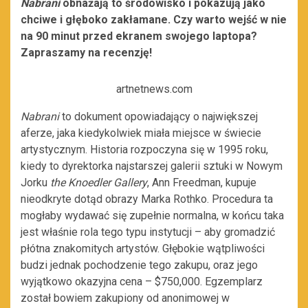
Nabrani
obnażają to środowisko i pokazują jako
chciwe i głęboko zakłamane. Czy warto wejść w nie
na 90 minut przed ekranem swojego laptopa?
Zapraszamy na recenzję!
artnetnews.com
Nabrani
to dokument opowiadający o największej
aferze, jaka kiedykolwiek miała miejsce w świecie
artystycznym. Historia rozpoczyna się w 1995 roku,
kiedy to dyrektorka najstarszej galerii sztuki w Nowym
Jorku
the Knoedler Gallery
, Ann Freedman, kupuje
nieodkryte dotąd obrazy Marka Rothko. Procedura ta
mogłaby wydawać się zupełnie normalna, w końcu taka
jest właśnie rola tego typu instytucji – aby gromadzić
płótna znakomitych artystów. Głębokie wątpliwości
budzi jednak pochodzenie tego zakupu, oraz jego
wyjątkowo okazyjna cena – $750,000. Egzemplarz
został bowiem zakupiony od anonimowej w