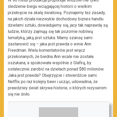
W 90 minut produkcja proponuje widzowi nie tylko
śledzenie biegu wciągającej historii o wielkim
przekręcie na skalę światową. Poznajemy też zasady,
na jakich działa niezwykle dochodowy biznes handlu
dziełami sztuki, dowiadujemy się, jacy tak naprawdę są
ludzie, którzy zajmują się tak pozornie nobliwą
tematyką, jaką jest sztuka. Mamy szansę sami
zastanowić się – jaka jest prawda o winie Ann
Freedman. Wielu komentatorów jest wręcz
przekonanych, że biedna Ann wcale nie została
oszukana, a spiskowała wspólnie z Glafirą, by
ostatecznie zarobić na dziełach ponad $80 milionów.
Jaka jest prawda? Obejrzyjcie i stwierdźcie sami.
Netflix po raz kolejny bawi i ucząc, udowadnia, że
prawdziwy świat skrywa historie, o których reżyserom
się nie śniło.