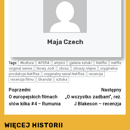
Maja Czech
#kultura
AFERA
artyści
galeria sztuki
Netflix
netflix
Tags:
original series
Nowy Jork
obraz
obrazy olejne
oryginalna
produkcja Netflixa
oryginalny serial Netflixa
recenzja
recenzja filmu
Skandal
sztuka
Zobacz
Poprzedni
Następny
O europejskich filmach
„O wszystko zadbam”, reż.
wpisy
słów kilka #4 – Rumunia
J Blakeson – recenzja
WIĘCEJ HISTORII