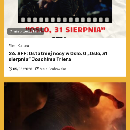
7 min przeczytania
Film
Kultura
26. SFF: Ostatniej nocy w Oslo. O „Oslo, 31
sierpnia” Joachima Triera
05/08/2026
Maja Grabowska