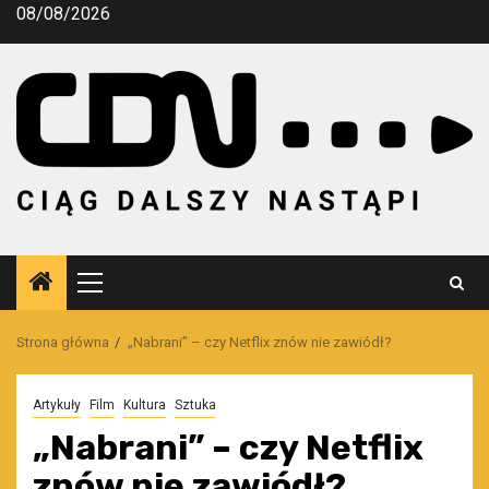
Przejdź
08/08/2026
do
treści
Menu
główne
Strona główna
„Nabrani” – czy Netflix znów nie zawiódł?
Artykuły
Film
Kultura
Sztuka
„Nabrani” – czy Netflix
znów nie zawiódł?