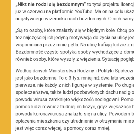
„Nikt nie rodzi się bez
domnym”
to tytuł projektu licen
już w czerwcu na platformie YouTube. Ma on na celu uk
negatywnego wizerunku osób bezdomnych. O nich samyc
„Są to osoby, które znalazły się w błędnym kole. Chcą 
też najczęściej ich jedyną motywacją do życia na ulicy je
wspomniana przez mnie pętla. Na ulicę trafiają ludzie z
Bezdomność często spotyka osoby wychodzące z domu dz
również osoby, które wyszły z więzienia. Sytuację pog
Według danych Ministerstwa Rodziny i Polityki Społeczn
jest jako bezdomne. To o 3 tys. mniej niż dwa lata wcze
pierwsze, nie każdy z nich figuruje w systemie. Po drug
społeczeństwa, także ludzi pozbawionych dachu nad gło
powodu wirusa zamknięto większość noclegowni. Pomoc
pomoc ludzi również trudniej im liczyć, gdyż większość 
powodu koronawiurusa znalazło się na ulicy. Powodem te
opłacenia mieszkania czy utrudnienia w otrzymaniu mi
jest więc coraz więcej, a pomocy coraz mniej.