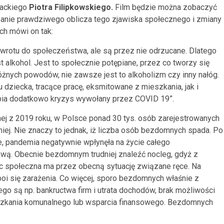
cjackiego
Piotra Filipkowskiego.
Film będzie można zobaczyć
azanie prawdziwego oblicza tego zjawiska społecznego i zmiany
h mówi on tak:
powrotu do społeczeństwa, ale są przez nie odrzucane. Dlatego
st alkohol. Jest to społecznie potępiane, przez co tworzy się
 różnych powodów, nie zawsze jest to alkoholizm czy
inny nałóg.
iecka, tracące pracę, eksmitowane z mieszkania, jak i
łębia dodatkowo kryzys wywołany przez COVID 19”.
ej z 2019 roku, w Polsce ponad 30 tys. osób zarejestrowanych
śniej. Nie znaczy to jednak, iż liczba osób bezdomnych spada. Po
ie, pandemia negatywnie wpłynęła na życie całego
wą. Obecnie bezdomnym trudniej znaleźć nocleg, gdyż z
 społeczna ma przez obecną sytuację związane ręce. Na
boi się zarażenia. Co więcej, sporo bezdomnych właśnie z
go są np. bankructwa firm i utrata dochodów, brak możliwości
eszkania komunalnego lub wsparcia finansowego. Bezdomnych