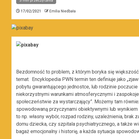
3 min przeczytania
17/02/2021
Emilia Niedbała
Bezdomność to problem, z którym boryka się większość
temat. Encyklopedia PWN termin ten definiuje jako „zja
pobytu gwarantującego jednostce, lub rodzinie poczuci
niekorzystnymi warunkami atmosferycznymi i zaspoko
społeczeństwie za wystarczający”. Możemy tam również
spowodowaną przyczynami obiektywnymi lub wynikiem 
to np. własny wybór, rozpad rodziny, uzależnienia, brak 
domu dziecka, czy szpitala psychiatrycznego, a także 
bagaż emocjonalny i historię, a każda
sytuacja spowodowa