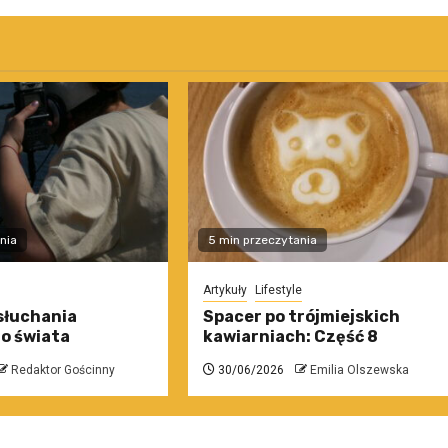
nia
5 min przeczytania
Artykuły
Lifestyle
słuchania
Spacer po trójmiejskich
o świata
kawiarniach: Część 8
Redaktor Gościnny
30/06/2026
Emilia Olszewska