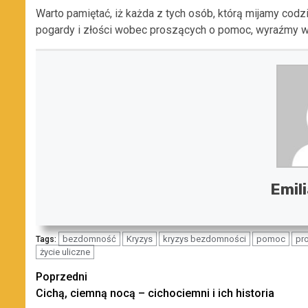
Warto pamiętać, iż każda z tych osób, którą mijamy cod
pogardy i złości wobec proszących o pomoc, wyraźmy w
Emil
bezdomność
Kryzys
kryzys bezdomności
pomoc
pr
Tags:
życie uliczne
Zobacz
Poprzedni
Cichą, ciemną nocą – cichociemni i ich historia
wpisy