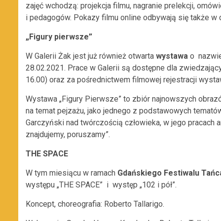
zajęć wchodzą: projekcja filmu, nagranie prelekcji, om
i pedagogów. Pokazy filmu online odbywają się także w d
„Figury pierwsze”
W Galerii Żak jest już również otwarta
wystawa
o nazwi
28.02.2021. Prace w Galerii są dostępne dla zwiedzając
16.00) oraz za pośrednictwem filmowej rejestracji wysta
Wystawa „Figury Pierwsze” to zbiór najnowszych obrazó
na temat pejzażu, jako jednego z podstawowych tematów 
Garczyński nad twórczością człowieka, w jego pracach ar
znajdujemy, poruszamy”.
THE SPACE
W tym miesiącu w ramach
Gdańskiego Festiwalu Tańc
występu „THE SPACE” i występ „102 i pół”.
Koncept, choreografia: Roberto Tallarigo.