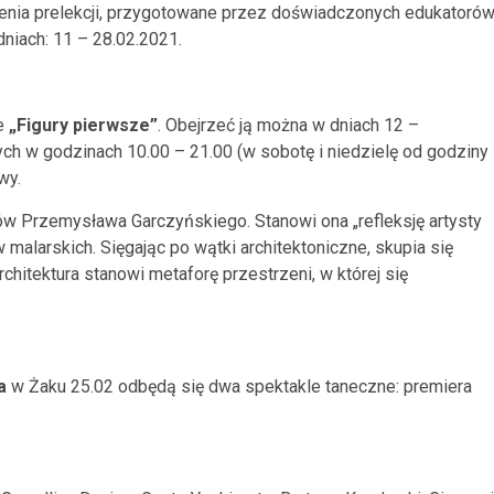
ówienia prelekcji, przygotowane przez doświadczonych edukatoró
niach: 11 – 28.02.2021.
e
„Figury pierwsze”
. Obejrzeć ją można w dniach 12 –
ych w godzinach 10.00 – 21.00 (w sobotę i niedzielę od godziny
wy.
w Przemysława Garczyńskiego. Stanowi ona „refleksję artysty
malarskich. Sięgając po wątki architektoniczne, skupia się
chitektura stanowi metaforę przestrzeni, w której się
a
w Żaku 25.02 odbędą się dwa spektakle taneczne: premiera