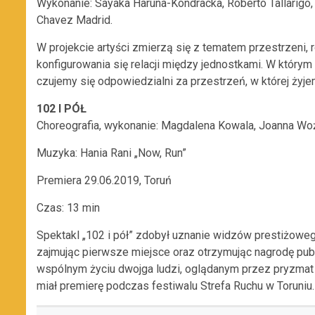
Wykonanie: Sayaka Haruna-Kondracka, Roberto Tallarigo,
Chavez Madrid.
W projekcie artyści zmierzą się z tematem przestrzeni,
konfigurowania się relacji między jednostkami. W który
czujemy się odpowiedzialni za przestrzeń, w której żyj
102 I PÓŁ
Choreografia, wykonanie: Magdalena Kowala, Joanna Wo
Muzyka: Hania Rani „Now, Run”
Premiera 29.06.2019, Toruń
Czas: 13 min
Spektakl „102 i pół” zdobył uznanie widzów prestiżo
zajmując pierwsze miejsce oraz otrzymując nagrodę pub
wspólnym życiu dwojga ludzi, oglądanym przez pryzmat 
miał premierę podczas festiwalu Strefa Ruchu w Toruniu.