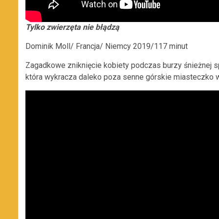
Tylko zwierzęta nie błądzą
Dominik Moll/ Francja/ Niemcy 2019/117 minut
Zagadkowe zniknięcie kobiety podczas burzy śnieżnej sp
która wykracza daleko poza senne górskie miasteczko we