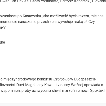
 Gwenllian Davies, Gento Yoshimoto, Bartosz Kondracki, Giovanni
 rozumianej po Kantowsku, jako możliwość bycia razem, miejsce
m momencie naruszenie przestrzeni wywołuje reakcje? Czy
emy?
źna
wego międzynarodowego konkursu
SzoloDuo
w Budapeszcie,
liczności. Duet Magdaleny Kowali i Joanny Woźnej opowiada o
wspomnień, próby uchwycenia chwil, marzeń i emocji. Spektakl