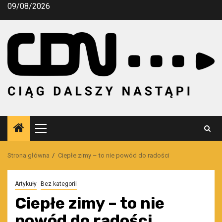
Przejdź
09/08/2026
do
treści
Menu
główne
Strona główna
Ciepłe zimy – to nie powód do radości
Artykuły
Bez kategorii
Ciepłe zimy – to nie
powód do radości