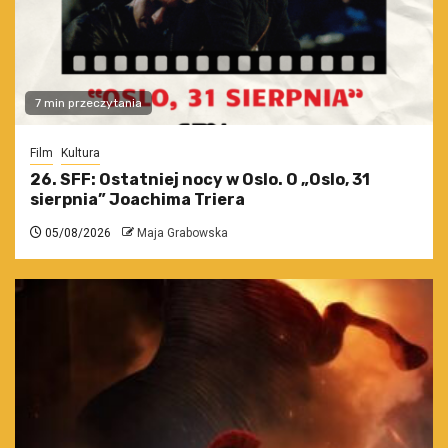
7 min przeczytania
Film
Kultura
26. SFF: Ostatniej nocy w Oslo. O „Oslo, 31
sierpnia” Joachima Triera
05/08/2026
Maja Grabowska