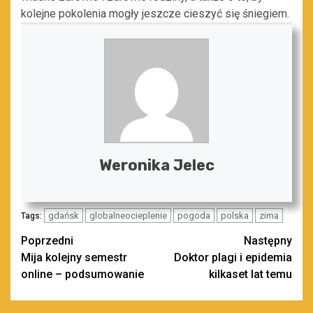
kolejne pokolenia mogły jeszcze cieszyć się śniegiem.
Weronika Jelec
gdańsk
globalneocieplenie
pogoda
polska
zima
Tags:
Zobacz
Poprzedni
Następny
Mija kolejny semestr
Doktor plagi i epidemia
wpisy
online – podsumowanie
kilkaset lat temu