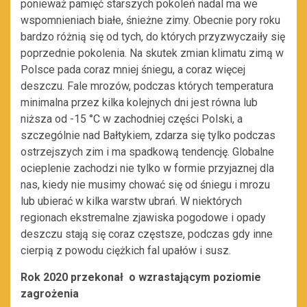
ponieważ pamięć starszych pokoleń nadal ma we
wspomnieniach białe, śnieżne zimy. Obecnie pory roku
bardzo różnią się od tych, do których przyzwyczaiły się
poprzednie pokolenia. Na skutek zmian klimatu zimą w
Polsce pada coraz mniej śniegu, a coraz więcej
deszczu. Fale mrozów, podczas których temperatura
minimalna przez kilka kolejnych dni jest równa lub
niższa od -15 °C w zachodniej części Polski, a
szczególnie nad Bałtykiem, zdarza się tylko podczas
ostrzejszych zim i ma spadkową tendencję. Globalne
ocieplenie zachodzi nie tylko w formie przyjaznej dla
nas, kiedy nie musimy chować się od śniegu i mrozu
lub ubierać w kilka warstw ubrań. W niektórych
regionach ekstremalne zjawiska pogodowe i opady
deszczu stają się coraz częstsze, podczas gdy inne
cierpią z powodu ciężkich fal upałów i susz.
Rok 2020 przekonał o wzrastającym poziomie
zagrożenia