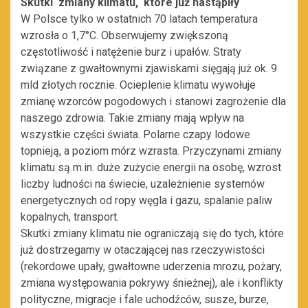
Skutki zmiany klimatu, które już nastąpiły
W Polsce tylko w ostatnich 70 latach temperatura
wzrosła o 1,7°C. Obserwujemy zwiększoną
częstotliwość i natężenie burz i upałów. Straty
związane z gwałtownymi zjawiskami sięgają już ok. 9
mld złotych rocznie. Ocieplenie klimatu wywołuje
zmianę wzorców pogodowych i stanowi zagrożenie dla
naszego zdrowia. Takie zmiany mają wpływ na
wszystkie części świata. Polarne czapy lodowe
topnieją, a poziom mórz wzrasta. Przyczynami zmiany
klimatu są m.in. duże zużycie energii na osobę, wzrost
liczby ludności na świecie, uzależnienie systemów
energetycznych od ropy węgla i gazu, spalanie paliw
kopalnych, transport.
Skutki zmiany klimatu nie ograniczają się do tych, które
już dostrzegamy w otaczającej nas rzeczywistości
(rekordowe upały, gwałtowne uderzenia mrozu, pożary,
zmiana występowania pokrywy śnieżnej), ale i konflikty
polityczne, migracje i fale uchodźców, susze, burze,