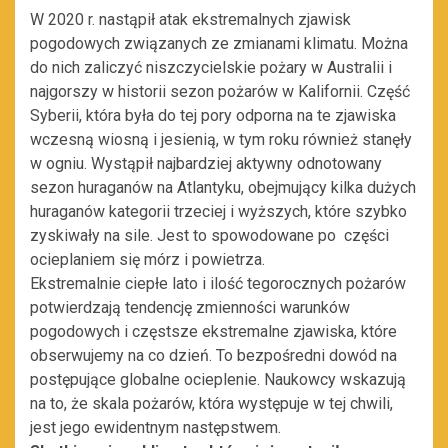
W 2020 r. nastąpił atak ekstremalnych zjawisk
pogodowych związanych ze zmianami klimatu. Można
do nich zaliczyć niszczycielskie pożary w Australii i
najgorszy w historii sezon pożarów w Kalifornii. Część
Syberii, która była do tej pory odporna na te zjawiska
wczesną wiosną i jesienią, w tym roku również stanęły
w ogniu. Wystąpił najbardziej aktywny odnotowany
sezon huraganów na Atlantyku, obejmujący kilka dużych
huraganów kategorii trzeciej i wyższych, które szybko
zyskiwały na sile. Jest to spowodowane po części
ocieplaniem się mórz i powietrza.
Ekstremalnie ciepłe lato i ilość tegorocznych pożarów
potwierdzają tendencję zmienności warunków
pogodowych i częstsze ekstremalne zjawiska, które
obserwujemy na co dzień. To bezpośredni dowód na
postępujące globalne ocieplenie. Naukowcy wskazują
na to, że skala pożarów, która występuje w tej chwili,
jest jego ewidentnym następstwem.