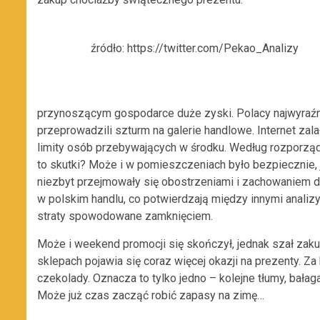
źródło: https://twitter.com/Pekao_Analizy
przynoszącym gospodarce duże zyski. Polacy najwyraźnie
przeprowadzili szturm na galerie handlowe. Internet zalała
limity osób przebywających w środku. Według rozporządz
to skutki? Może i w pomieszczeniach było bezpiecznie, j
niezbyt przejmowały się obostrzeniami i zachowaniem 
w polskim handlu, co potwierdzają między innymi analiz
straty spowodowane zamknięciem.
Może i weekend promocji się skończył, jednak szał zakup
sklepach pojawia się coraz więcej okazji na prezenty. Za 
czekolady. Oznacza to tylko jedno – kolejne tłumy, bałag
Może już czas zacząć robić zapasy na zimę…