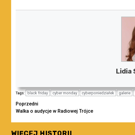
Lidia
black friday
cyber monday
cyberponiedziałek
galerie
Tags:
Zobacz
Poprzedni
Walka o audycje w Radiowej Trójce
wpisy
WIĘCEJ HISTORII