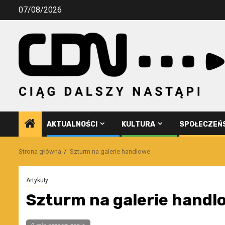
Przejdź
07/08/2026
do
treści
AKTUALNOŚCI
KULTURA
SPOŁECZEŃ
Strona główna
Szturm na galerie handlowe
Artykuły
Szturm na galerie handl