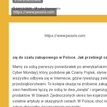
2 min przeczytania
04/12/2020
Lidia Szymańska
https://www.pexels.com
https://www.pexels.com
się do szału zakupowego w Polsce. Jak przebiegł s
Mamy za sobą pierwszy poniedziałek po amerykańskim Ś
Cyber Monday), który, podobnie jak Czarny Piątek, słyni
wszystko odbywa się w Internecie, gdzie rywalizują zwł
przedsiębiorstwami. To kolejna okazja na zrobienie zakup
sieci handlowe łączą ze sobą te dwa „święta” i organi
produktów. W Stanach Zjednoczonych okres ten kojarzony
ostatnie artykuły w okazyjnych cenach. W Polsce, choć nie
zakup chociażby świątecznego prezentu.