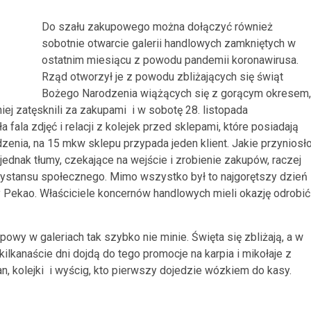
Do szału zakupowego można dołączyć również
sobotnie otwarcie galerii handlowych zamkniętych w
ostatnim miesiącu z powodu pandemii koronawirusa.
Rząd otworzył je z powodu zbliżających się świąt
Bożego Narodzenia wiążących się z gorącym okresem,
j zatęsknili za zakupami i w sobotę 28. listopada
 fala zdjęć i relacji z kolejek przed sklepami, które posiadają
enia, na 15 mkw sklepu przypada jeden klient. Jakie przyniosł
ednak tłumy, czekające na wejście i zrobienie zakupów, raczej
dystansu społecznego. Mimo wszystko był to najgorętszy dzień
y Pekao. Właściciele koncernów handlowych mieli okazję odrobić
owy w galeriach tak szybko nie minie. Święta się zbliżają, a w
kilkanaście dni dojdą do tego promocje na karpia i mikołaje z
an, kolejki i wyścig, kto pierwszy dojedzie wózkiem do kasy.