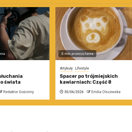
nia
5 min przeczytania
Artykuły
Lifestyle
słuchania
Spacer po trójmiejskich
o świata
kawiarniach: Część 8
Redaktor Gościnny
30/06/2026
Emilia Olszewska