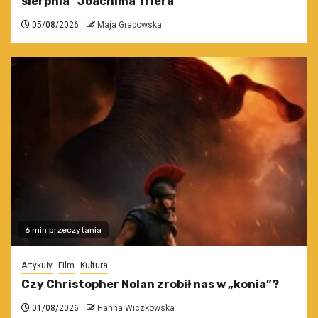
sierpnia” Joachima Triera
05/08/2026
Maja Grabowska
6 min przeczytania
Artykuły
Film
Kultura
Czy Christopher Nolan zrobił nas w „konia”?
01/08/2026
Hanna Wiczkowska