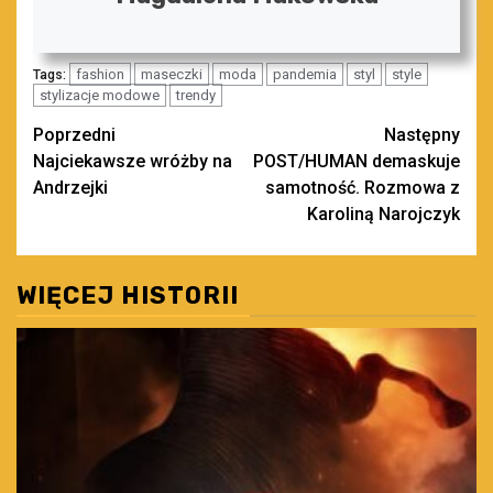
fashion
maseczki
moda
pandemia
styl
style
Tags:
stylizacje modowe
trendy
Zobacz
Poprzedni
Następny
Najciekawsze wróżby na
POST/HUMAN demaskuje
wpisy
Andrzejki
samotność. Rozmowa z
Karoliną Narojczyk
WIĘCEJ HISTORII