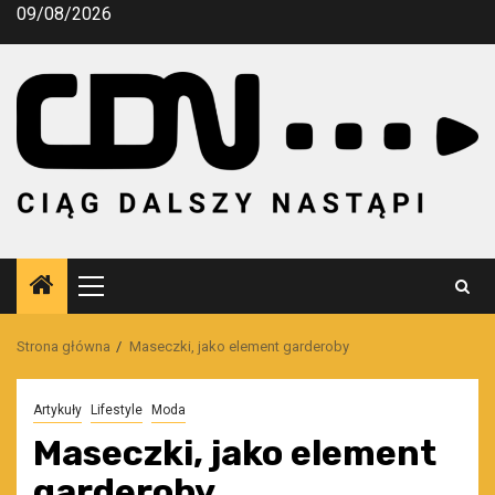
Przejdź
09/08/2026
do
treści
Menu
główne
Strona główna
Maseczki, jako element garderoby
Artykuły
Lifestyle
Moda
Maseczki, jako element
garderoby