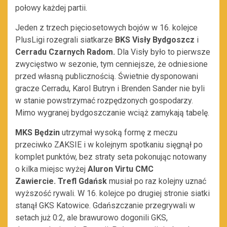
połowy każdej partii.
Jeden z trzech pięciosetowych bojów w 16. kolejce
PlusLigi rozegrali siatkarze
BKS Visły Bydgoszcz
i
Cerradu Czarnych Radom.
Dla Visły było to pierwsze
zwycięstwo w sezonie, tym cenniejsze, że odniesione
przed własną publicznością. Świetnie dysponowani
gracze Cerradu, Karol Butryn i Brenden Sander nie byli
w stanie powstrzymać rozpędzonych gospodarzy.
Mimo wygranej bydgoszczanie wciąż zamykają tabelę.
MKS Będzin
utrzymał wysoką formę z meczu
przeciwko ZAKSIE i w kolejnym spotkaniu sięgnął po
komplet punktów, bez straty seta pokonując notowany
o kilka miejsc wyżej
Aluron Virtu CMC
Zawiercie.
Trefl Gdańsk
musiał po raz kolejny uznać
wyższość rywali. W 16. kolejce po drugiej stronie siatki
stanął GKS Katowice. Gdańszczanie przegrywali w
setach już 0:2, ale brawurowo dogonili GKS,