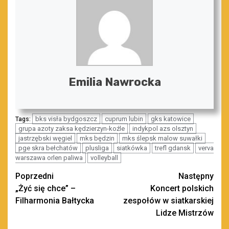
Emilia Nawrocka
bks visła bydgoszcz
cuprum lubin
gks katowice
Tags:
grupa azoty zaksa kędzierzyn-koźle
indykpol azs olsztyn
jastrzębski węgiel
mks będzin
mks ślepsk malow suwałki
pge skra bełchatów
plusliga
siatkówka
trefl gdansk
verva
warszawa orlen paliwa
volleyball
Zobacz
Poprzedni
Następny
„Żyć się chce” –
Koncert polskich
wpisy
Filharmonia Bałtycka
zespołów w siatkarskiej
Lidze Mistrzów