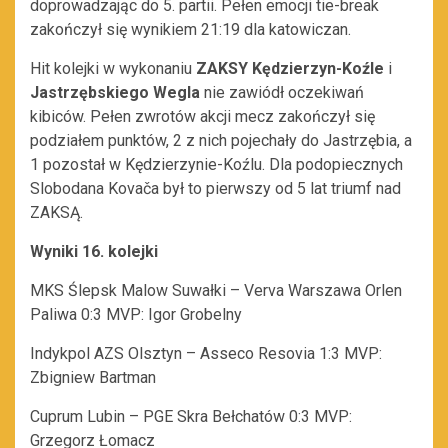
doprowadzając do 5. partii. Pełen emocji tie-break
zakończył się wynikiem 21:19 dla katowiczan.
Hit kolejki w wykonaniu
ZAKSY Kędzierzyn-Koźle
i
Jastrzębskiego Wegla
nie zawiódł oczekiwań
kibiców. Pełen zwrotów akcji mecz zakończył się
podziałem punktów, 2 z nich pojechały do Jastrzębia, a
1 pozostał w Kędzierzynie-Koźlu. Dla podopiecznych
Slobodana
Kovača był to pierwszy od 5 lat triumf nad
ZAKSĄ.
Wyniki 16. kolejki
MKS Ślepsk Malow Suwałki – Verva Warszawa Orlen
Paliwa 0:3 MVP: Igor Grobelny
Indykpol AZS Olsztyn – Asseco Resovia 1:3 MVP:
Zbigniew Bartman
Cuprum Lubin – PGE Skra Bełchatów 0:3 MVP:
Grzegorz Łomacz