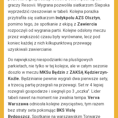
graczy Resovii. Wygrana pozwoliła siatkarzom Ślepska
wyprzedzić rzeszowian w tabeli. Kolejna porażka
przytrafiła się siatkarzom
Indykpolu AZS Olsztyn
,
pomimo tego, że spotkanie z ekipą z
Zawiercia
rozpoczęli od wygrania partii. Kolejne odsłony meczu
przez większość czasu były wyrównane, lecz pod
koniec każdej z nich kilkupunktową przewagę
uzyskiwali zawiercianie.
Do największej niespodzianki na plusligowych
parkietach, nie tylko w tej kolejce, ale w całym sezonie
doszło w meczu
MKSu Będzin
z
ZAKSĄ Kędzierzyn-
Koźle.
Będzinianie pewnie wygrali dwa pierwsze sety,
a trzecią partię przegrali na przewagi. Set nr 4 lepiej
rozegrali gospodarze i siegnęli po 3 „oczka”. Lider
tabeli nawet na moment nie zwalnia tempa.
Verva
Warszawa
odniosła kolejne zwycięstwo, tym razem
bez straty seta pokonując
BKS Visłę
Bydgoszcz.
Spotkanie na warszawskim Torwarze