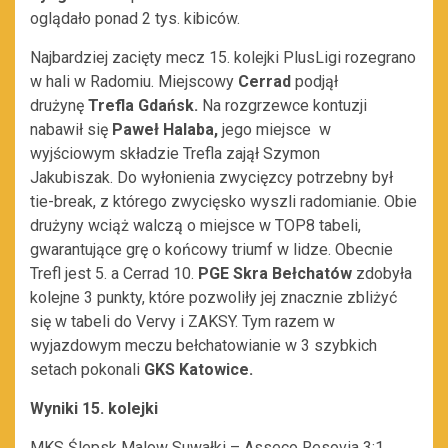
oglądało ponad 2 tys. kibiców.
Najbardziej zacięty mecz 15. kolejki PlusLigi rozegrano
w hali w Radomiu. Miejscowy
Cerrad
podjął
drużynę
Trefla Gdańsk.
Na rozgrzewce kontuzji
nabawił się
Paweł Halaba,
jego miejsce w
wyjściowym składzie Trefla zajął Szymon
Jakubiszak.
Do wyłonienia zwycięzcy potrzebny był
tie-break, z którego zwycięsko wyszli radomianie. Obie
drużyny wciąż walczą o miejsce w TOP8 tabeli,
gwarantujące grę o końcowy triumf w lidze. Obecnie
Trefl jest 5. a Cerrad 10.
PGE Skra Bełchatów
zdobyła
kolejne 3 punkty, które pozwoliły jej znacznie zbliżyć
się w tabeli do Vervy i ZAKSY. Tym razem w
wyjazdowym meczu bełchatowianie w 3 szybkich
setach pokonali
GKS Katowice.
Wyniki 15. kolejki
MKS Ślepsk Malow Suwałki – Asseco Resovia 3:1