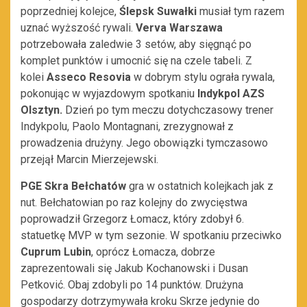
poprzedniej kolejce,
Ślepsk Suwałki
musiał tym razem
uznać wyższość rywali.
Verva Warszawa
potrzebowała zaledwie 3 setów, aby sięgnąć po
komplet punktów i umocnić się na czele tabeli. Z
kolei
Asseco Resovia
w dobrym stylu ograła rywala,
pokonując w wyjazdowym spotkaniu
Indykpol AZS
Olsztyn.
Dzień po tym meczu dotychczasowy trener
Indykpolu, Paolo Montagnani, zrezygnował z
prowadzenia drużyny. Jego obowiązki tymczasowo
przejął Marcin Mierzejewski.
PGE Skra Bełchatów
gra w ostatnich kolejkach jak z
nut. Bełchatowian po raz kolejny do zwycięstwa
poprowadził Grzegorz Łomacz, który zdobył 6.
statuetkę MVP w tym sezonie. W spotkaniu przeciwko
Cuprum Lubin
, oprócz Łomacza, dobrze
zaprezentowali się Jakub Kochanowski i Dusan
Petković. Obaj zdobyli po 14 punktów. Drużyna
gospodarzy dotrzymywała kroku Skrze jedynie do