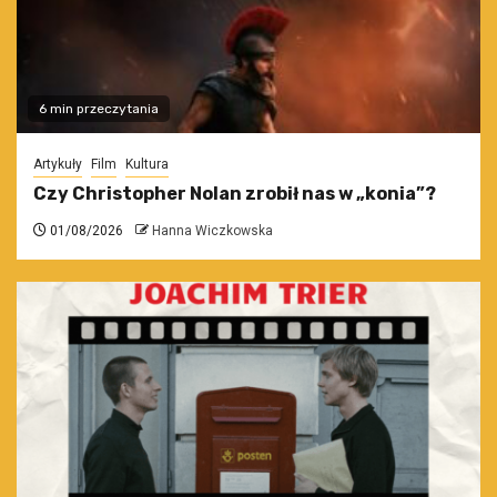
6 min przeczytania
Artykuły
Film
Kultura
Czy Christopher Nolan zrobił nas w „konia”?
01/08/2026
Hanna Wiczkowska