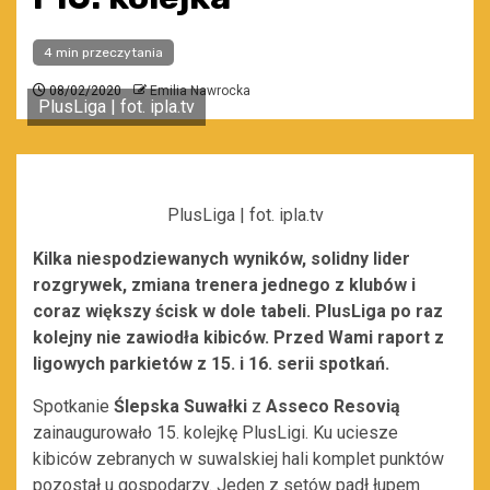
4 min przeczytania
08/02/2020
Emilia Nawrocka
PlusLiga | fot. ipla.tv
PlusLiga | fot. ipla.tv
Kilka niespodziewanych wyników, solidny lider
rozgrywek, zmiana trenera jednego z klubów i
coraz większy ścisk w dole tabeli. PlusLiga po raz
kolejny nie zawiodła kibiców. Przed Wami raport z
ligowych parkietów z 15. i 16. serii spotkań.
Spotkanie
Ślepska Suwałki
z
Asseco Resovią
zainaugurowało 15. kolejkę PlusLigi. Ku uciesze
kibiców zebranych w suwalskiej hali komplet punktów
pozostał u gospodarzy. Jeden z setów padł łupem