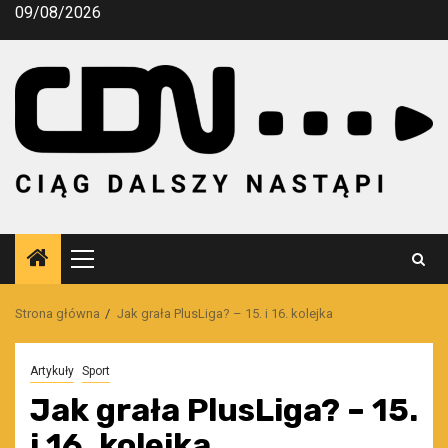
Przejdź
09/08/2026
do
treści
Menu
główne
Strona główna
Jak grała PlusLiga? – 15. i 16. kolejka
Artykuły
Sport
Jak grała PlusLiga? – 15.
i 16. kolejka