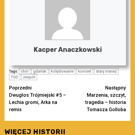
Kacper Anaczkowski
chór
gdańsk
kolędowanie
koncert
stary maneż
Tags:
TGD
zespół
Zobacz
Poprzedni
Następny
Dwugłos Trójmiejski #5 –
Marzenia, szczyt,
wpisy
Lechia gromi, Arka na
tragedia – historia
remis
Tomasza Golloba
WIĘCEJ HISTORII