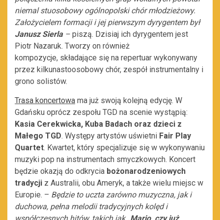
niemal stuosobowy ogólnopolski chór młodzieżowy.
Założycielem formacji i jej pierwszym dyrygentem był
Janusz Sierla
–
piszą. Dzisiaj ich dyrygentem jest
Piotr Nazaruk. Tworzy on również
kompozycje, składające się na repertuar wykonywany
przez kilkunastoosobowy chór, zespół instrumentalny i
grono solistów.
Trasa koncertowa
ma już swoją kolejną edycję. W
Gdańsku oprócz zespołu TGD na scenie wystąpią:
Kasia Cerekwicka, Kuba Badach oraz dzieci z
Małego TGD
. Występy artystów uświetni
Fair Play
Quartet
. Kwartet, który specjalizuje się w wykonywaniu
muzyki pop na instrumentach smyczkowych. Koncert
będzie okazją do odkrycia
bożonarodzeniowych
tradycji
z Australii, obu Ameryk, a także wielu miejsc w
Europie. –
Będzie to uczta zarówno muzyczna, jak i
duchowa, pełna melodii tradycyjnych kolęd i
współczesnych hitów, takich jak
„Mario, czy już