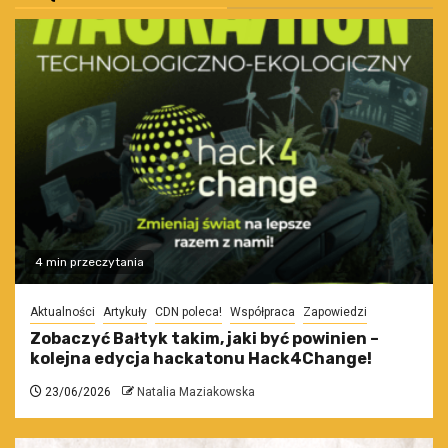
4 min przeczytania
Aktualności
Artykuły
CDN poleca!
Współpraca
Zapowiedzi
Zobaczyć Bałtyk takim, jaki być powinien –
kolejna edycja hackatonu Hack4Change!
23/06/2026
Natalia Maziakowska