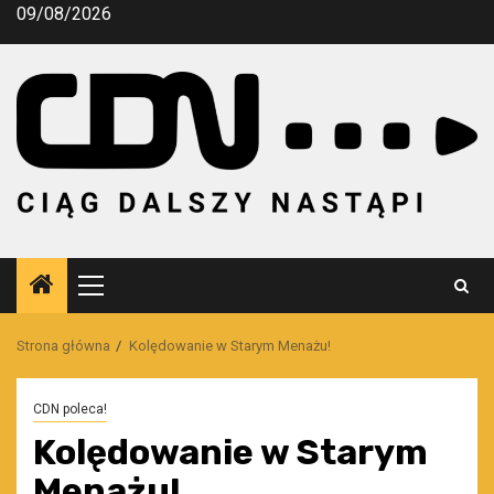
Przejdź
09/08/2026
do
treści
Menu
główne
Strona główna
Kolędowanie w Starym Menażu!
CDN poleca!
Kolędowanie w Starym
Menażu!