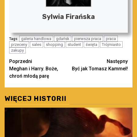
Sylwia Firańska
galeria handlowa
gdańsk
pierwsza praca
praca
Tags:
przeceny
sales
shopping
student
święta
Trójmiasto
zakupy
Zobacz
Poprzedni
Następny
Meghan i Harry. Boże,
Być jak Tomasz Kammel!
wpisy
chroń młodą parę
WIĘCEJ HISTORII