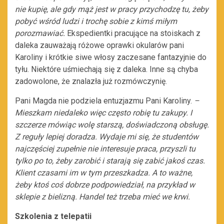
nie kupię, ale gdy mąż jest w pracy przychodzę tu, żeby
pobyć wśród ludzi i trochę sobie z kimś miłym
porozmawiać.
Ekspedientki pracujące na stoiskach z
daleka zauważają różowe oprawki okularów pani
Karoliny i krótkie siwe włosy zaczesane fantazyjnie do
tyłu. Niektóre uśmiechają się z daleka. Inne są chyba
zadowolone, że znalazła już rozmówczynię.
Pani Magda nie podziela entuzjazmu Pani Karoliny.
–
Mieszkam niedaleko więc często robię tu zakupy. I
szczerze mówiąc wolę starszą, doświadczoną obsługę.
Z reguły lepiej doradza. Wydaje mi się, że studentów
najczęściej zupełnie nie interesuje praca, przyszli tu
tylko po to, żeby zarobić i starają się zabić jakoś czas.
Klient czasami im w tym przeszkadza. A to ważne,
żeby ktoś coś dobrze podpowiedział, na przykład w
sklepie z bielizną. Handel też trzeba mieć we krwi.
Szkolenia z telepatii