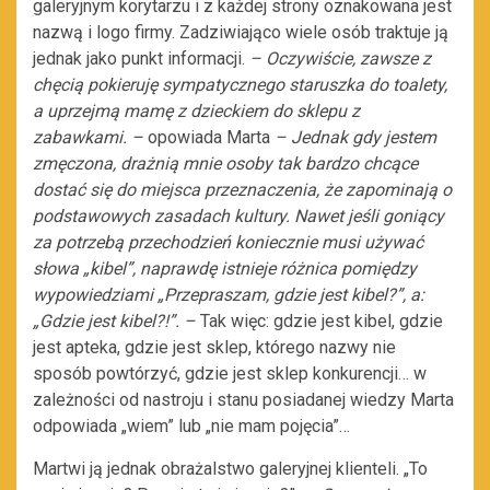
galeryjnym korytarzu i z każdej strony oznakowana jest
nazwą i logo firmy. Zadziwiająco wiele osób traktuje ją
jednak jako punkt informacji.
– Oczywiście, zawsze z
chęcią pokieruję sympatycznego staruszka do toalety,
a uprzejmą mamę z dzieckiem do sklepu z
zabawkami. –
opowiada Marta
– Jednak gdy jestem
zmęczona, drażnią mnie osoby tak bardzo chcące
dostać się do miejsca przeznaczenia, że zapominają o
podstawowych zasadach kultury. Nawet jeśli goniący
za potrzebą przechodzień koniecznie musi używać
słowa „kibel”, naprawdę istnieje różnica pomiędzy
wypowiedziami „Przepraszam, gdzie jest kibel?”, a:
„Gdzie jest kibel?!”. –
Tak więc: gdzie jest kibel, gdzie
jest apteka, gdzie jest sklep, którego nazwy nie
sposób powtórzyć, gdzie jest sklep konkurencji… w
zależności od nastroju i stanu posiadanej wiedzy Marta
odpowiada „wiem” lub „nie mam pojęcia”…
Martwi ją jednak obrażalstwo galeryjnej klienteli. „To