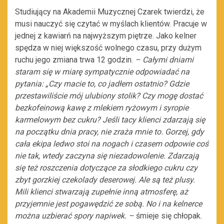
Studiujący na Akademii Muzycznej Czarek twierdzi, że
musi nauczyć się czytać w myślach klientów. Pracuje w
jednej z kawiarń na najwyższym piętrze. Jako kelner
spędza w niej większość wolnego czasu, przy dużym
ruchu jego zmiana trwa 12 godzin.
– Całymi dniami
staram się w miarę sympatycznie odpowiadać na
pytania: „Czy macie to, co jadłem ostatnio? Gdzie
przestawiliście mój ulubiony stolik? Czy mogę dostać
bezkofeinową kawę z mlekiem ryżowym i syropie
karmelowym bez cukru? Jeśli tacy klienci zdarzają się
na początku dnia pracy, nie zraża mnie to. Gorzej, gdy
cała ekipa ledwo stoi na nogach i czasem odpowie coś
nie tak, wtedy zaczyna się niezadowolenie. Zdarzają
się też roszczenia dotyczące za słodkiego cukru czy
zbyt gorzkiej czekolady deserowej. Ale są też plusy.
Mili klienci stwarzają zupełnie inną atmosferę, aż
przyjemnie jest pogawędzić ze sobą. No i na kelnerce
można uzbierać spory napiwek. –
śmieje się chłopak.