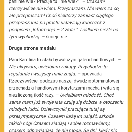
pani nie wie? Pracuje tu i nie wie?”
– Czasami
rzeczywiście nie wiem. Przepraszam. Nie wiem za co,
ale przepraszam! Choć niektórzy zamiast ciągłego
przepraszania po prostu ustawiają kubeczek z
podpisem „Informacja – 2 złote ”. I całkiem nieźle na
tym wychodzą. –
śmieje się.
Druga strona medalu
Pani Karolina to stała bywalczyni galerii handlowych.
–
Nie ukrywam, uwielbiam zakupy. Przychodzę tu
regularnie i wszyscy mnie znają. –
opowiada.
Rzeczywiście, podczas naszej dwudziestominutowej
przechadzki handlowymi korytarzami macha i wita się
niezliczoną ilość razy.
– Uwielbiam młodość. Choć
sama mam już swoje lata czuję się dobrze w otoczeniu
młodych ludzi. Dziewczynki pracujące tutaj są
przesympatyczne. Czasem każę im usiąść, szkoda
takich nóg! Czasem siadają i sobie rozmawiamy,
czasem odpowiadają, że nie mogą. Są dni, kiedy nic