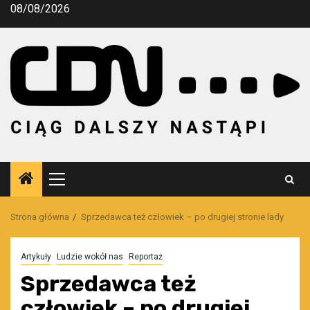
Przejdź
08/08/2026
do
treści
Menu
główne
Strona główna
Sprzedawca też człowiek – po drugiej stronie lady
Artykuły
Ludzie wokół nas
Reportaż
Sprzedawca też
człowiek – po drugiej