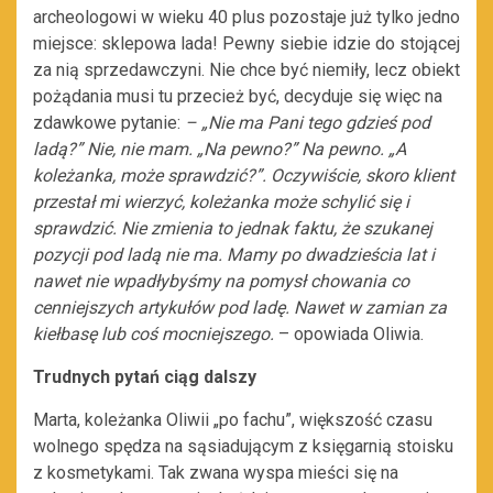
archeologowi w wieku 40 plus pozostaje już tylko jedno
miejsce: sklepowa lada! Pewny siebie idzie do stojącej
za nią sprzedawczyni. Nie chce być niemiły, lecz obiekt
pożądania musi tu przecież być, decyduje się więc na
zdawkowe pytanie:
– „Nie ma Pani tego gdzieś pod
ladą?” Nie, nie mam. „Na pewno?” Na pewno. „A
koleżanka, może sprawdzić?”. Oczywiście, skoro klient
przestał mi wierzyć, koleżanka może schylić się i
sprawdzić. Nie zmienia to jednak faktu, że szukanej
pozycji pod ladą nie ma. Mamy po dwadzieścia lat i
nawet nie wpadłybyśmy na pomysł chowania co
cenniejszych artykułów pod ladę. Nawet w zamian za
kiełbasę lub coś mocniejszego.
– opowiada Oliwia.
Trudnych pytań ciąg dalszy
Marta, koleżanka Oliwii „po fachu”, większość czasu
wolnego spędza na sąsiadującym z księgarnią stoisku
z kosmetykami. Tak zwana wyspa mieści się na