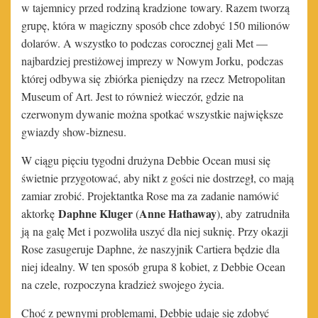
w tajemnicy przed rodziną kradzione towary. Razem tworzą
grupę, która w magiczny sposób chce zdobyć 150 milionów
dolarów. A wszystko to podczas corocznej gali Met —
najbardziej prestiżowej imprezy w Nowym Jorku, podczas
której odbywa się zbiórka pieniędzy na rzecz Metropolitan
Museum of Art. Jest to również wieczór, gdzie na
czerwonym dywanie można spotkać wszystkie największe
gwiazdy show-biznesu.
W ciągu pięciu tygodni drużyna Debbie Ocean musi się
świetnie przygotować, aby nikt z gości nie dostrzegł, co mają
zamiar zrobić. Projektantka Rose ma za zadanie namówić
Daphne Kluger
Anne Hathaway
aktorkę
(
), aby zatrudniła
ją na galę Met i pozwoliła uszyć dla niej suknię. Przy okazji
Rose zasugeruje Daphne, że naszyjnik Cartiera będzie dla
niej idealny. W ten sposób grupa 8 kobiet, z Debbie Ocean
na czele, rozpoczyna kradzież swojego życia.
Choć z pewnymi problemami, Debbie udaje się zdobyć