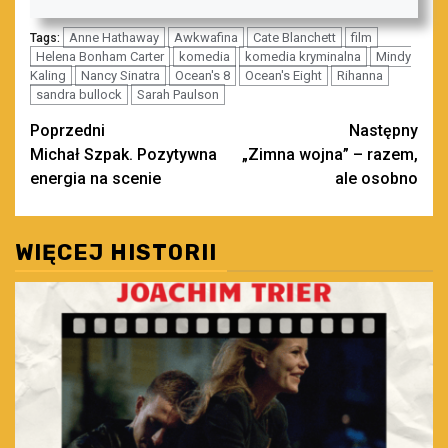
Anne Hathaway
Awkwafina
Cate Blanchett
film
Tags:
Helena Bonham Carter
komedia
komedia kryminalna
Mindy
Kaling
Nancy Sinatra
Ocean's 8
Ocean's Eight
Rihanna
sandra bullock
Sarah Paulson
Zobacz
Poprzedni
Następny
Michał Szpak. Pozytywna
„Zimna wojna” – razem,
wpisy
energia na scenie
ale osobno
WIĘCEJ HISTORII