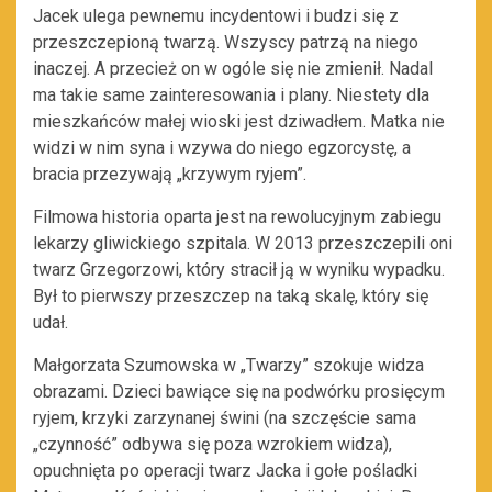
Jacek ulega pewnemu incydentowi i budzi się z
przeszczepioną twarzą. Wszyscy patrzą na niego
inaczej. A przecież on w ogóle się nie zmienił. Nadal
ma takie same zainteresowania i plany. Niestety dla
mieszkańców małej wioski jest dziwadłem. Matka nie
widzi w nim syna i wzywa do niego egzorcystę, a
bracia przezywają „krzywym ryjem”.
Filmowa historia oparta jest na rewolucyjnym zabiegu
lekarzy gliwickiego szpitala. W 2013 przeszczepili oni
twarz Grzegorzowi, który stracił ją w wyniku wypadku.
Był to pierwszy przeszczep na taką skalę, który się
udał.
Małgorzata Szumowska w „Twarzy” szokuje widza
obrazami. Dzieci bawiące się na podwórku prosięcym
ryjem, krzyki zarzynanej świni (na szczęście sama
„czynność” odbywa się poza wzrokiem widza),
opuchnięta po operacji twarz Jacka i gołe pośladki