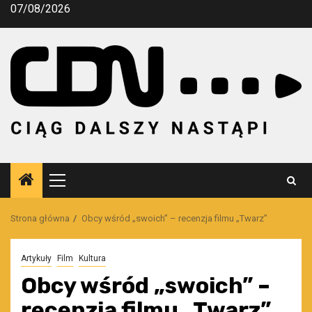
Przejdź
07/08/2026
do
treści
Menu
główne
Strona główna
Obcy wśród „swoich” – recenzja filmu „Twarz”
Artykuły
Film
Kultura
Obcy wśród „swoich” –
recenzja filmu „Twarz”