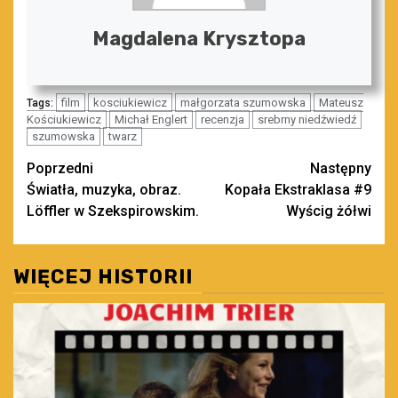
Magdalena Krysztopa
film
kosciukiewicz
małgorzata szumowska
Mateusz
Tags:
Kościukiewicz
Michał Englert
recenzja
srebrny niedźwiedź
szumowska
twarz
Zobacz
Poprzedni
Następny
Światła, muzyka, obraz.
Kopała Ekstraklasa #9
wpisy
Löffler w Szekspirowskim.
Wyścig żółwi
WIĘCEJ HISTORII