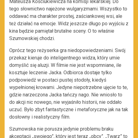
Mateusza Kościukiewicza na komisji lekarskiej. Do
tego słownictwo najeżone wulgaryzmami. Wszystko to
oddawać ma charakter prostej, zaściankowej wsi, ale
też działać na emocje. Widz jeszcze długo po wyjściu z
kina będzie pamiętał brutalne sceny. O to właśnie
Szumowskiej chodzi.
Oprócz tego reżyserka gra niedopowiedzeniami. Swój
przekaz kieruje do inteligentnego widza, który umie
domyślić się aluzji. W filmie nie jest wspomniane, ile
kosztuje leczenie Jacka. Odbiorca dostaje tylko
podpowiedź w postaci pustej stodoły, kiedyś
wypełnionej krowami. Jedyne niepotrzebne ujęcie to te,
gdzie narzeczona Jacka tańczy nago. Nie wniosło to
do akcji nic nowego, nie wyjaśniło historii, nie oddało
uczuć. Było zbyt fantastyczne i metaforyczne jak na tak
dosłowny i realistyczny film.
Szumowska nie porusza jedynie problemu braku
akceptacji „swojego”, który jest teraz „obcy”. „Twarz” to