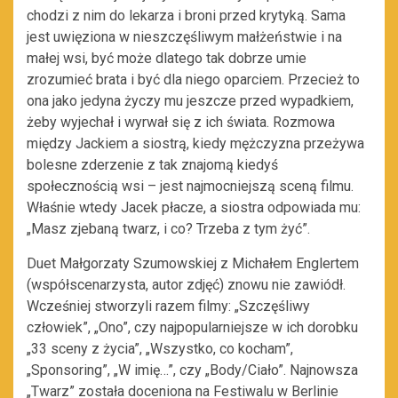
chodzi z nim do lekarza i broni przed krytyką. Sama
jest uwięziona w nieszczęśliwym małżeństwie i na
małej wsi, być może dlatego tak dobrze umie
zrozumieć brata i być dla niego oparciem. Przecież to
ona jako jedyna życzy mu jeszcze przed wypadkiem,
żeby wyjechał i wyrwał się z ich świata. Rozmowa
między Jackiem a siostrą, kiedy mężczyzna przeżywa
bolesne zderzenie z tak znajomą kiedyś
społecznością wsi – jest najmocniejszą sceną filmu.
Właśnie wtedy Jacek płacze, a siostra odpowiada mu:
„Masz zjebaną twarz, i co? Trzeba z tym żyć”.
Duet Małgorzaty Szumowskiej z Michałem Englertem
(współscenarzysta, autor zdjęć) znowu nie zawiódł.
Wcześniej stworzyli razem filmy: „Szczęśliwy
człowiek”, „Ono”, czy najpopularniejsze w ich dorobku
„33 sceny z życia”, „Wszystko, co kocham”,
„Sponsoring”, „W imię…”, czy „Body/Ciało”. Najnowsza
„Twarz” została doceniona na Festiwalu w Berlinie