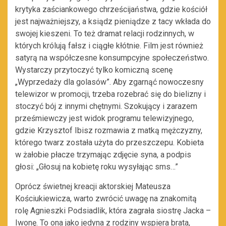
krytyka zaściankowego chrześcijaństwa, gdzie kościół
jest najważniejszy, a ksiądz pieniądze z tacy wkłada do
swojej kieszeni. To też dramat relacji rodzinnych, w
których królują fałsz i ciągłe kłótnie. Film jest również
satyrą na współczesne konsumpcyjne społeczeństwo.
Wystarczy przytoczyć tylko komiczną scenę
„Wyprzedaży dla golasów”. Aby zgarnąć nowoczesny
telewizor w promocji, trzeba rozebrać się do bielizny i
stoczyć bój z innymi chętnymi. Szokujący i zarazem
prześmiewczy jest widok programu telewizyjnego,
gdzie Krzysztof Ibisz rozmawia z matką mężczyzny,
którego twarz została użyta do przeszczepu. Kobieta
w żałobie płacze trzymając zdjęcie syna, a podpis
głosi: „Głosuj na kobietę roku wysyłając sms…”
Oprócz świetnej kreacji aktorskiej Mateusza
Kościukiewicza, warto zwrócić uwagę na znakomitą
rolę Agnieszki Podsiadlik, która zagrała siostrę Jacka –
Iwonę. To ona jako jedyna z rodziny wspiera brata,