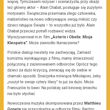
więcej. Tymczasem reżyser i scenarzysta, przy okazji
też główny aktor – Alain Chabat, posługuje się zużytymi
motywami. Świąteczna przemiana złego człowieka,
małżeństwo na nowo odkrywające swoją miłość czy
dzieci ratujące Święta – to wszystko już było. Alain
Chabat przecież potrafi rozbawić widza.
Wyreżyserował m.in. film
„Asterix i Obelix: Misja
Kleopatra”
. Może zawiodło tłumaczenie?
Polskie dialogi niestety nie zachwycają. Zamiast
komizmu wynikającego z filmu, mamy śmieszność
połączoną z zażenowaniem odbiorców. Oprócz tego
dzieci za dużo krzyczą, zwracają się do siebie w
chamski sposób. Śnieżynka mówiąca Mikołajowi, żeby
„ruszył te swoje cztery litery” to już za dużo. Może
Francuzów to bawi. Na polskiej sali kinowej śmiechu
nie było słychać.
Nowoczesna muzyka skomponowana przez
Matthieu
Goneta
nie przeszkadza w odbiorze filmu. Bardzo