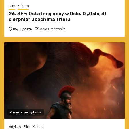
Film
Kultura
26. SFF: Ostatniej nocy w Oslo. O „Oslo, 31
sierpnia” Joachima Triera
05/08/2026
Maja Grabowska
6 min przeczytania
Artykuły
Film
Kultura