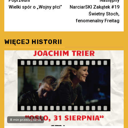
Zobacz
Poprzedni
Następny
Wielki spór o „Wojny płci”
NarciarSKI Zakątek #19
wpisy
Świetny Stoch,
fenomenalny Freitag
WIĘCEJ HISTORII
8 min przeczytania