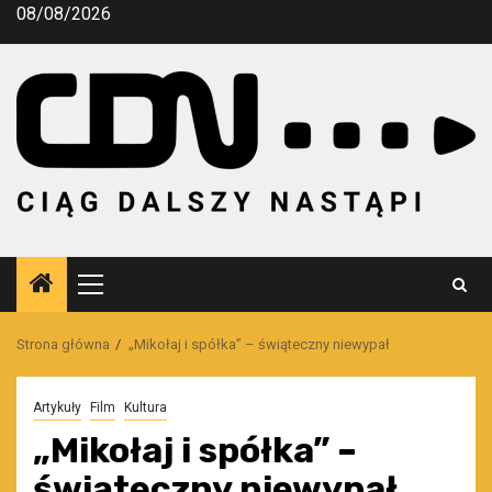
Przejdź
08/08/2026
do
treści
Menu
główne
Strona główna
„Mikołaj i spółka” – świąteczny niewypał
Artykuły
Film
Kultura
„Mikołaj i spółka” –
świąteczny niewypał