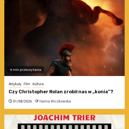
6 min przeczytania
Artykuły
Film
Kultura
Czy Christopher Nolan zrobił nas w „konia”?
01/08/2026
Hanna Wiczkowska