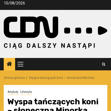
Przejdź
10/08/2026
do
treści
Menu
główne
Strona główna
Wyspa tańczących koni – słoneczna Minorka
Artykuły
Lifestyle
Wyspa tańczących koni
– słoneczna Minorka