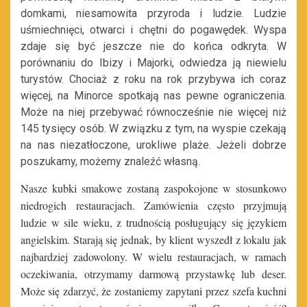
domkami, niesamowita przyroda i ludzie. Ludzie
uśmiechnięci, otwarci i chętni do pogawędek. Wyspa
zdaje się być jeszcze nie do końca odkryta. W
porównaniu do Ibizy i Majorki, odwiedza ją niewielu
turystów. Chociaż z roku na rok przybywa ich coraz
więcej, na Minorce spotkają nas pewne ograniczenia.
Może na niej przebywać równocześnie nie więcej niż
145 tysięcy osób. W związku z tym, na wyspie czekają
na nas niezatłoczone, urokliwe plaże. Jeżeli dobrze
poszukamy, możemy znaleźć własną.
Nasze kubki smakowe zostaną zaspokojone w stosunkowo
niedrogich restauracjach. Zamówienia często przyjmują
ludzie w sile wieku, z trudnością posługujący się językiem
angielskim. Starają się jednak, by klient wyszedł z lokalu jak
najbardziej zadowolony. W wielu restauracjach, w ramach
oczekiwania, otrzymamy darmową przystawkę lub deser.
Może się zdarzyć, że zostaniemy zapytani przez szefa kuchni