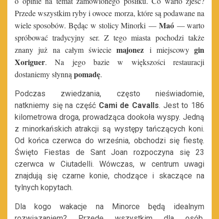
o opinie na temat zamówionego posiłku. Co warto zjeść?
Przede wszystkim ryby i owoce morza, które są podawane na
Maó
wiele sposobów. Będąc
w stolicy Minorki —
— warto
spróbować tradycyjny ser. Z tego miasta pochodzi także
majonez
gin
znany już na całym świecie
i miejscowy
Xoriguer
. Na jego bazie w większości restauracji
pomadę
dostaniemy słynną
.
Podczas zwiedzania, często nieświadomie,
natkniemy się na część
Cami de Cavalls
. Jest to 186
kilometrowa droga, prowadząca dookoła wyspy. Jedną
z minorkańskich atrakcji są występy tańczących koni.
Od końca czerwca do września, obchodzi się fiestę.
Święto Fiestas de Sant Joan rozpoczyna się 23
czerwca w Ciutadelli. Wówczas, w centrum uwagi
znajdują się czarne konie, chodzące i skaczące na
tylnych kopytach.
Dla kogo wakacje na Minorce będą idealnym
rozwiązaniem? Przede wszystkim dla osób,