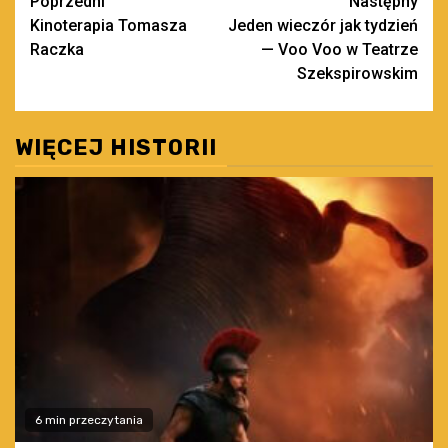
Zobacz
Poprzedni
Następny
Kinoterapia Tomasza
Jeden wieczór jak tydzień
wpisy
Raczka
— Voo Voo w Teatrze
Szekspirowskim
WIĘCEJ HISTORII
6 min przeczytania