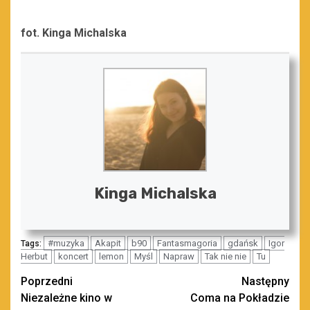
fot. Kinga Michalska
Kinga Michalska
#muzyka
Akapit
b90
Fantasmagoria
gdańsk
Igor
Tags:
Herbut
koncert
lemon
Myśl
Napraw
Tak nie nie
Tu
Zobacz
Poprzedni
Następny
Niezależne kino w
Coma na Pokładzie
wpisy