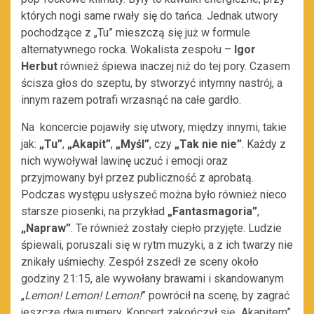
których nogi same rwały się do tańca. Jednak utwory
pochodzące z „Tu” mieszczą się już w formule
alternatywnego rocka. Wokalista zespołu –
Igor
Herbut
również śpiewa inaczej niż do tej pory. Czasem
ścisza głos do szeptu, by stworzyć intymny nastrój, a
innym razem potrafi wrzasnąć na całe gardło.
Na koncercie pojawiły się utwory, między innymi, takie
jak:
„Tu”
,
„Akapit”
,
„Myśl”
, czy
„Tak nie nie”
. Każdy z
nich wywoływał lawinę uczuć i emocji oraz
przyjmowany był przez publiczność z aprobatą.
Podczas występu usłyszeć można było również nieco
starsze piosenki, na przykład
„Fantasmagoria”
,
„Napraw”
. Te również zostały ciepło przyjęte. Ludzie
śpiewali, poruszali się w rytm muzyki, a z ich twarzy nie
znikały uśmiechy. Zespół zszedł ze sceny około
godziny 21:15, ale wywołany brawami i skandowanym
„
Lemon! Lemon! Lemon!
” powrócił na scenę, by zagrać
jeszcze dwa numery. Koncert zakończył się „Akapitem”,