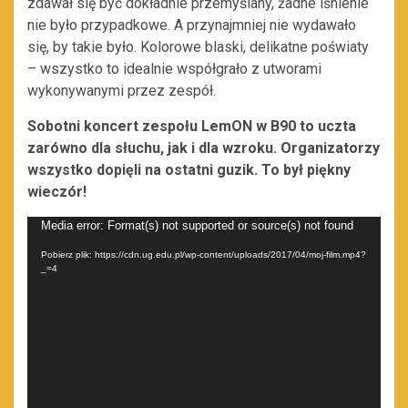
zdawał się być dokładnie przemyślany, żadne lśnienie
nie było przypadkowe. A przynajmniej nie wydawało
się, by takie było. Kolorowe blaski, delikatne poświaty
– wszystko to idealnie współgrało z utworami
wykonywanymi przez zespół.
Sobotni koncert zespołu LemON w B90 to uczta
zarówno dla słuchu, jak i dla wzroku. Organizatorzy
wszystko dopięli na ostatni guzik. To był piękny
wieczór!
Odtwarzacz
Media error: Format(s) not supported or source(s) not found
video
Pobierz plik: https://cdn.ug.edu.pl/wp-content/uploads/2017/04/moj-film.mp4?
_=4