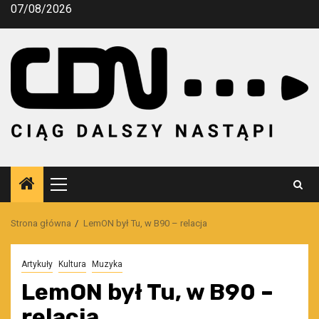
Przejdź
07/08/2026
do
treści
Menu
główne
Strona główna
LemON był Tu, w B90 – relacja
Artykuły
Kultura
Muzyka
LemON był Tu, w B90 –
relacja