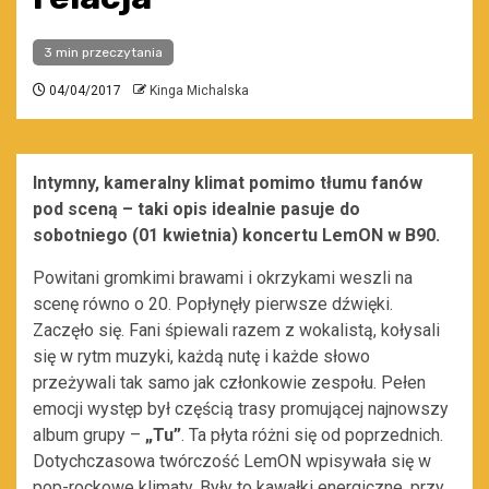
3 min przeczytania
04/04/2017
Kinga Michalska
Intymny, kameralny klimat pomimo tłumu fanów
pod sceną – taki opis idealnie pasuje do
sobotniego (01 kwietnia) koncertu LemON w B90.
Powitani gromkimi brawami i okrzykami weszli na
scenę równo o 20. Popłynęły pierwsze dźwięki.
Zaczęło się. Fani śpiewali razem z wokalistą, kołysali
się w rytm muzyki, każdą nutę i każde słowo
przeżywali tak samo jak członkowie zespołu. Pełen
emocji występ był częścią trasy promującej najnowszy
album grupy –
„Tu”
. Ta płyta różni się od poprzednich.
Dotychczasowa twórczość LemON wpisywała się w
pop-rockowe klimaty. Były to kawałki energiczne, przy