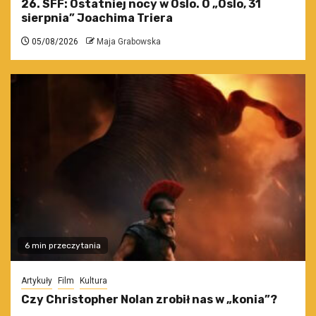
26. SFF: Ostatniej nocy w Oslo. O „Oslo, 31
sierpnia” Joachima Triera
05/08/2026
Maja Grabowska
6 min przeczytania
Artykuły
Film
Kultura
Czy Christopher Nolan zrobił nas w „konia”?