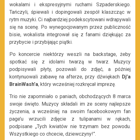
wokalami i ekspresyjnymi ruchami Szpaderskiego.
Tańczyli, śpiewali i dopingowali zespół klaszcząc w
rytm muzyki. Ci najbardziej podekscytowani wdrapywali
się na scenę. Po wynegocjowanym przez publiczność
bisie, wokalista integrował się z fanami dziękując za
przybycie i przybijając piątki.
Po koncercie niektórzy weszli na backstage, żeby
spotkać się z idolami twarzą w twarz. Muzycy
podpisywali płyty, pozowali do zdjęć, a później
kontynuowali zabawę na afterze, przy dźwiękach
Dj’a
BrainWash’a
, który wcześniej rozkręcał imprezę.
Trio nie zapomniało o paniach, obchodzących 8 marca
swoje święto. Muzycy składali im ze sceny najlepsze
życzenia, a wcześniej na swoim facebookowym fan
page’u wrzucili zdjęcie z tulipanami w rękach,
podpisane „Tych kwiatów nie trzymam bez powodu.
Wszystkiego co chcecie, dziewczyny!”.