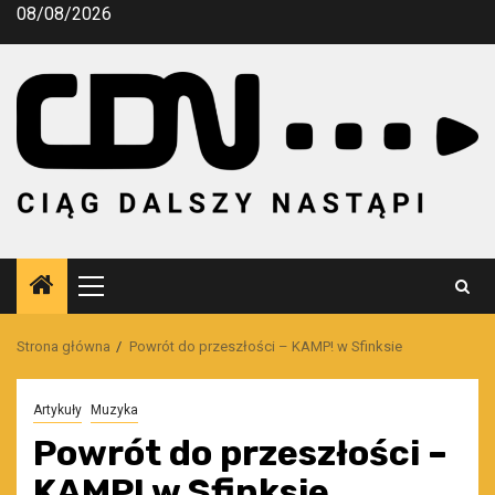
Przejdź
08/08/2026
do
treści
Menu
główne
Strona główna
Powrót do przeszłości – KAMP! w Sfinksie
Artykuły
Muzyka
Powrót do przeszłości –
KAMP! w Sfinksie