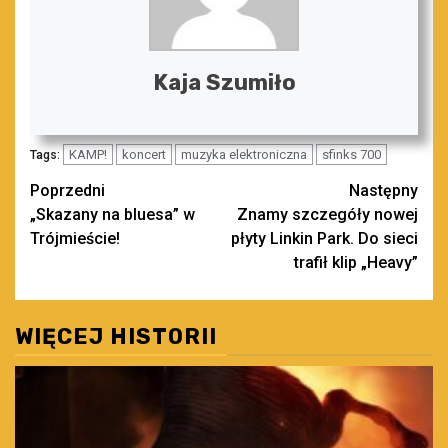
Kaja Szumiło
KAMP!
koncert
muzyka elektroniczna
sfinks 700
Tags:
Zobacz
Poprzedni
Następny
„Skazany na bluesa” w
Znamy szczegóły nowej
wpisy
Trójmieście!
płyty Linkin Park. Do sieci
trafił klip „Heavy”
WIĘCEJ HISTORII