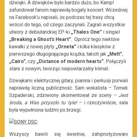
dźwięki. A dźwięków było bardzo dużo, bo Kamp!
zafundował fanom naprawdę bogaty koncert. Wcześniej
na Facebook’u napisali, że podczas tej trasy chcą
wrócić do tego, od czego zaczynali. Zagrali wszystkie
utwory z debiutanckiej EP-ki
„Thales One”
i singiel
„Breaking a Ghost’s Heart”
. Oprócz tego niektóre
kawałki z nowej płyty
„Orneta”
i kilka klasyków z
pierwszego długogrającego krążka, takich jak
„Melt”
,
„Cairo”
, czy
„Distance of modern hearts”
. Połączyli
stare z nowym, tworząc niepowtarzalny klimat.
Dźwiękami elektrycznej gitary, pianina i perkusji porwali
naprawdę liczną publiczność. Sam wokalista – Tomek
Szpaderski, zdziwiony skomentował ze sceny –
Jest
środa, a Was przyszło tu tyle!
– i rzeczywiście, sala
była wypełniona ludźmi po brzegi.
Wszyscy bawili się świetnie, zahipnotyzowani