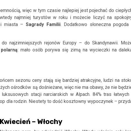
emnością, więc w tym czasie najlepiej jest pojechać do ciepłyc
 wtedy najmniej turystów w roku i możecie liczyć na spokojn
cji miasta –
Sagrady Familii
. Dodatkowo słoneczna pogoda 
 do najzimniejszych rejonów Europy – do Skandynawii. Moż
 polarną
: mało osób porywa się zimą na wycieczki na dalek
ońcem sezonu ceny stają się bardziej atrakcyjne, ludzi na stok
użych ośrodków są dośnieżane, więc nie ma obawy, że nie będzi
 luksusowych stacji narciarskich w Alpach. 84% tras łatwych 
rlop dla rodzin. Niestety to dość kosztowny wypoczynek – przyd
Kwiecień – Włochy