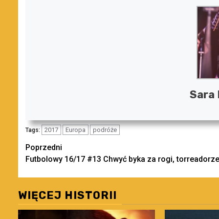
Sara
2017
Europa
podróże
Tags:
Zobacz
Poprzedni
Futbolowy 16/17 #13 Chwyć byka za rogi, torreadorze
wpisy
WIĘCEJ HISTORII