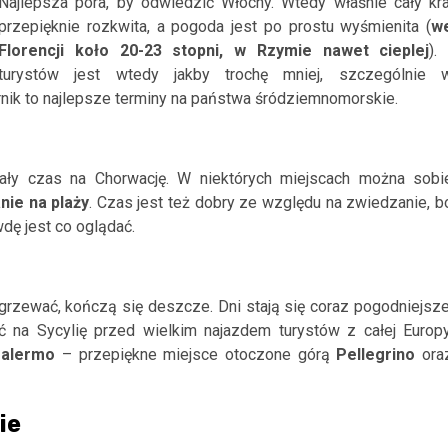
Najlepsza pora, by odwiedzić Włochy. Wtedy właśnie cały kra
przepięknie rozkwita, a pogoda jest po prostu wyśmienita (
w
Florencji koło 20-23 stopni, w Rzymie nawet cieplej
). 
turystów jest wtedy jakby trochę mniej, szczególnie 
rnik to najlepsze terminy na państwa śródziemnomorskie.
ały czas na Chorwację. W niektórych miejscach można sobi
nie na plaży
. Czas jest też dobry ze względu na zwiedzanie, b
dę jest co oglądać.
zewać, kończą się deszcze. Dni stają się coraz pogodniejsze
 na Sycylię przed wielkim najazdem turystów z całej Europy
alermo
– przepiękne miejsce otoczone górą
Pellegrino
ora
ie