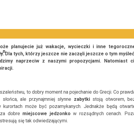
oże planujecie już wakacje, wycieczki i inne tegoroczn
y. Dla tych, którzy jeszcze nie zaczęli jeszcze o tym myśleć
dzimy naprzeciw z naszymi propozycjami. Natomiast ci
iracji.
szaleństwu, to dobry moment na pojechanie do Grecji. Co prawd
 słońca, ale przynajmniej słynne
zabytki
stoją otworem, be
i w kurortach może być pozamykanych. Jednakże będą otwart
acza dobre
miejscowe jedzonko
w rozsądnych cenach. Poz
 stresują się tak odwiedzającymi.