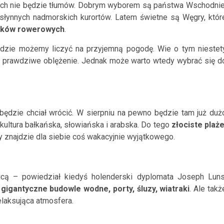
rych nie będzie tłumów. Dobrym wyborem są państwa Wschodnie
 słynnych nadmorskich kurortów. Latem świetne są Węgry, któr
laków rowerowych
.
dzie możemy liczyć na przyjemną pogodę. Wie o tym niestet
ą prawdziwe oblężenie. Jednak może warto wtedy wybrać się d
, będzie chciał wrócić. W sierpniu na pewno będzie tam już duż
 kultura bałkańska, słowiańska i arabska. Do tego
złociste plaże
dy znajdzie dla siebie coś wakacyjnie wyjątkowego.
icą – powiedział kiedyś holenderski dyplomata Joseph Luns
gigantyczne budowle wodne, porty, śluzy, wiatraki
. Ale takż
relaksująca atmosfera.