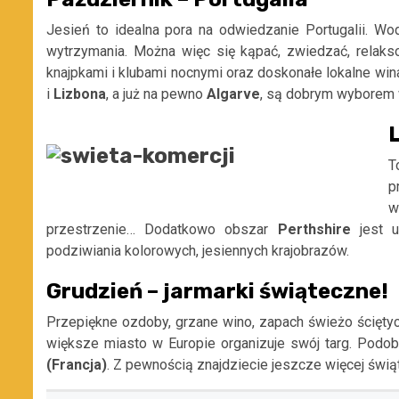
Jesień to idealna pora na odwiedzanie Portugalii. Wod
wytrzymania. Można więc się kąpać, zwiedzać, relaks
knajpkami i klubami nocnymi oraz doskonałe lokalne win
i
Lizbona
, a już na pewno
Algarve
, są dobrym wyborem 
T
p
w
przestrzenie… Dodatkowo obszar
Perthshire
jest u
podziwiania kolorowych, jesiennych krajobrazów.
Grudzień – jarmarki świąteczne!
Przepiękne ozdoby, grzane wino, zapach świeżo ściętyc
większe miasto w Europie organizuje swój targ. Podo
(Francja)
. Z pewnością znajdziecie jeszcze więcej świą