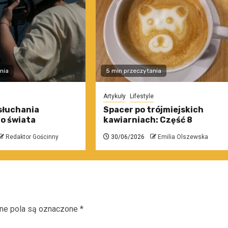
nia
5 min przeczytania
Artykuły
Lifestyle
słuchania
Spacer po trójmiejskich
o świata
kawiarniach: Część 8
Redaktor Gościnny
30/06/2026
Emilia Olszewska
e pola są oznaczone
*