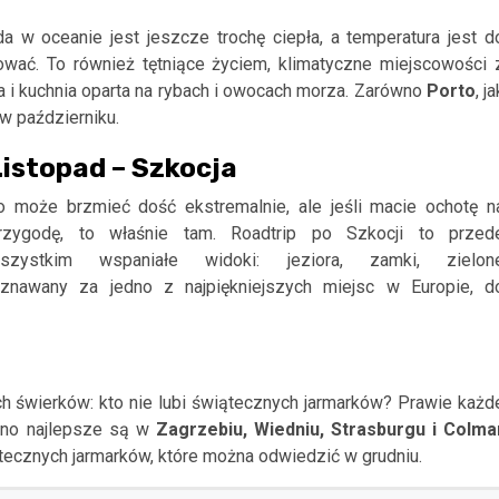
a w oceanie jest jeszcze trochę ciepła, a temperatura jest d
ować. To również tętniące życiem, klimatyczne miejscowości 
a i kuchnia oparta na rybach i owocach morza. Zarówno
Porto
, ja
w październiku.
Listopad – Szkocja
o może brzmieć dość ekstremalnie, ale jeśli macie ochotę n
rzygodę, to właśnie tam. Roadtrip po Szkocji to przed
szystkim wspaniałe widoki: jeziora, zamki, zielon
znawany za jedno z najpiękniejszych miejsc w Europie, d
h świerków: kto nie lubi świątecznych jarmarków? Prawie każd
bno najlepsze są w
Zagrzebiu, Wiedniu, Strasburgu i Colma
tecznych jarmarków, które można odwiedzić w grudniu.