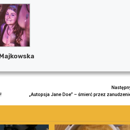
 Majkowska
Następn
!
„Autopsja Jane Doe” – śmierć przez zanudzeni