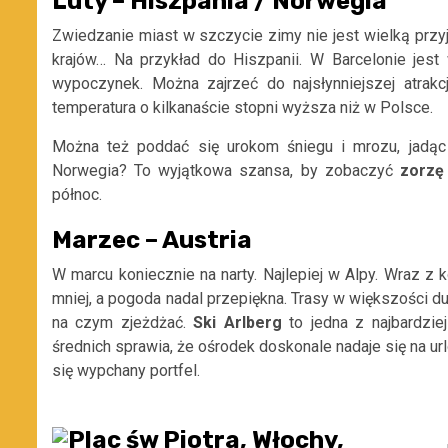
Luty – Hiszpania / Norwegia
Zwiedzanie miast w szczycie zimy nie jest wielką przyj
krajów… Na przykład do Hiszpanii. W Barcelonie jest
wypoczynek. Można zajrzeć do najsłynniejszej atrak
temperatura o kilkanaście stopni wyższa niż w Polsce.
Można też poddać się urokom śniegu i mrozu, jadąc
Norwegia? To wyjątkowa szansa, by zobaczyć
zorzę
północ.
Marzec – Austria
W marcu koniecznie na narty. Najlepiej w Alpy. Wraz z k
mniej, a pogoda nadal przepiękna. Trasy w większości d
na czym zjeżdżać.
Ski Arlberg
to jedna z najbardziej
średnich sprawia, że ośrodek doskonale nadaje się na u
się wypchany portfel.