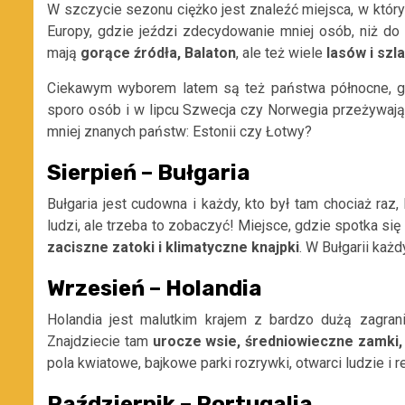
W szczycie sezonu ciężko jest znaleźć miejsca, w któ
Europy, gdzie jeździ zdecydowanie mniej osób, niż do
mają
gorące źródła, Balaton
, ale też wiele
lasów i sz
Ciekawym wyborem latem są też państwa północne, g
sporo osób i w lipcu Szwecja czy Norwegia przeżywaj
mniej znanych państw: Estonii czy Łotwy?
Sierpień – Bułgaria
Bułgaria jest cudowna i każdy, kto był tam chociaż raz
ludzi, ale trzeba to zobaczyć! Miejsce, gdzie spotka się
zaciszne zatoki i klimatyczne knajpki
. W Bułgarii każ
Wrzesień – Holandia
Holandia jest malutkim krajem z bardzo dużą zagran
Znajdziecie tam
urocze wsie, średniowieczne zamki, 
pola kwiatowe, bajkowe parki rozrywki, otwarci ludzie i 
Październik – Portugalia