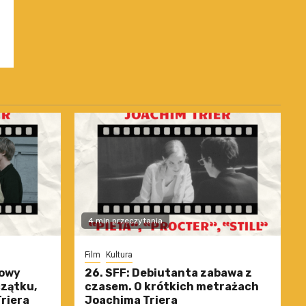
4 min przeczytania
Film
Kultura
nowy
26. SFF: Debiutanta zabawa z
czątku,
czasem. O krótkich metrażach
riera
Joachima Triera