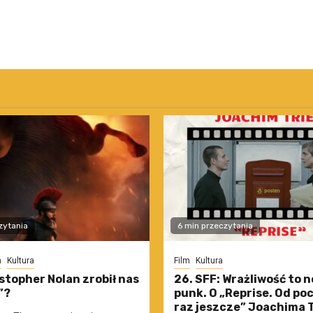
zytania
6 min przeczytania
m
Kultura
Film
Kultura
stopher Nolan zrobił nas
26. SFF: Wrażliwość to 
”?
punk. O „Reprise. Od po
raz jeszcze” Joachima T