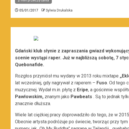
2 min przeczytania
05/01/2017
Sylwia Drukalska
Gdański klub słynie z zapraszania gwiazd wykonując
scenie wystąpi raper. Już w najbliższą sobotę, 7 st
Quebonafide.
Rozgłos przyniósł mu wydany w 2013 roku mixtape
„Ekl
lat wcześniej, gdy nagrywał z raperem –
Fuso
. Od tego 
muzycznej. Wydał m.in. płytę z
Eripe
, a gościnnie współ
Pawłowskim,
znanym jako
Pawbeats
. Są to jednak tyl
znacznie dłuższa.
Wiele lat ciężkiej pracy doprowadziło do tego, że w 2015
Obecnie artysta podróżuje po świecie, tworząc przy tym 
numery, jak „
Oh My Buddha” nagrane w Tajlandii, „quebah