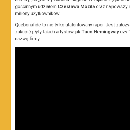
gościnnym udziałem
Czesława Mozila
oraz najnowszy n
miliony użytkowników.
Quebonafide to nie tylko utalentowany raper. Jest założ
zakupić płyty takich artystów jak
Taco Hemingway
czy
nazwą firmy.