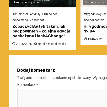
4 min przeczytania
5 min przeczyta
Aktualności
Artykuły
CDN poleca!
#TygodniowyUpd
Współpraca
Zapowiedzi
Społeczeństwo
Zobaczyć Bałtyk takim, jaki
#Tygodniow
być powinien – kolejna edycja
19.04
hackatonu Hack4Change!
19/04/2026
23/06/2026
Natalia Maziakowska
Dodaj komentarz
Twój adres email nie zostanie opublikowany.
Wymagan
Komentarz
*