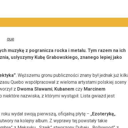
ych muzykę z pogranicza rocka i metalu. Tym razem na ich
ycznia, usłyszymy Kubę Grabowskiego, znanego lepiej jako
ektyka”
. Węższemu gronu publiczności znany był jednak już kilk
czasu Quebo współpracował z wieloma artystami polskiej sceny
tworzył z
Dwoma Sławami
,
Kubanem
czy
Marcinem
ko niektóre nazwiska, z którymi wystąpił. Lista gwiazd jest
 roku wydał swoją pierwszą, oficjalną płytę – „
Ezoterykę
„.
utwory na kolejny album. Z wyprawy tej powstały takie
ombre” z Meksyku, „Szejk” stworzony Dubaju, „Bollywood” z