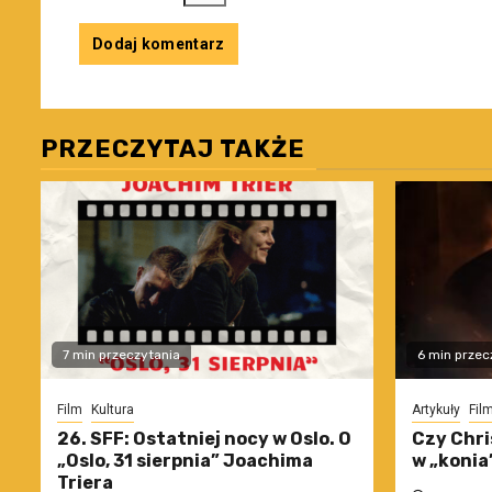
PRZECZYTAJ TAKŻE
7 min przeczytania
6 min przec
Film
Kultura
Artykuły
Fil
26. SFF: Ostatniej nocy w Oslo. O
Czy Chri
„Oslo, 31 sierpnia” Joachima
w „konia
Triera