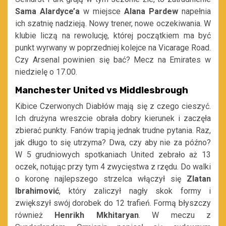
Sama Alardyce’a
w miejsce
Alana Pardew
napełnia
ich szatnię nadzieją. Nowy trener, nowe oczekiwania. W
klubie liczą na rewolucję, której początkiem ma być
punkt wyrwany w poprzedniej kolejce na Vicarage Road.
Czy Arsenal powinien się bać? Mecz na Emirates w
niedzielę o 17.00.
Manchester United vs Middlesbrough
Kibice Czerwonych Diabłów mają się z czego cieszyć.
Ich drużyna wreszcie obrała dobry kierunek i zaczęła
zbierać punkty. Fanów trapią jednak trudne pytania. Raz,
jak długo to się utrzyma? Dwa, czy aby nie za późno?
W 5 grudniowych spotkaniach United zebrało aż 13
oczek, notując przy tym 4 zwycięstwa z rzędu. Do walki
o koronę najlepszego strzelca włączył się
Zlatan
Ibrahimović
, który zaliczył nagły skok formy i
zwiększył swój dorobek do 12 trafień. Formą błyszczy
również
Henrikh Mkhitaryan
. W meczu z