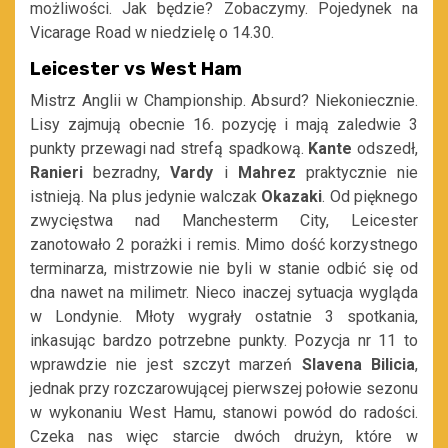
możliwości. Jak będzie? Zobaczymy. Pojedynek na
Vicarage Road w niedzielę o 14.30.
Leicester vs West Ham
Mistrz Anglii w Championship. Absurd? Niekoniecznie.
Lisy zajmują obecnie 16. pozycję i mają zaledwie 3
punkty przewagi nad strefą spadkową.
Kante
odszedł,
Ranieri
bezradny,
Vardy
i
Mahrez
praktycznie nie
istnieją. Na plus jedynie walczak
Okazaki
. Od pięknego
zwycięstwa nad Manchesterm City, Leicester
zanotowało 2 porażki i remis. Mimo dość korzystnego
terminarza, mistrzowie nie byli w stanie odbić się od
dna nawet na milimetr. Nieco inaczej sytuacja wygląda
w Londynie. Młoty wygrały ostatnie 3 spotkania,
inkasując bardzo potrzebne punkty. Pozycja nr 11 to
wprawdzie nie jest szczyt marzeń
Slavena Bilicia
,
jednak przy rozczarowującej pierwszej połowie sezonu
w wykonaniu West Hamu, stanowi powód do radości.
Czeka nas więc starcie dwóch drużyn, które w