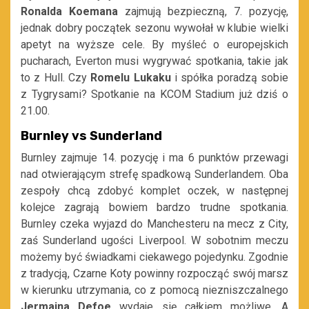
Ronalda Koemana
zajmują bezpieczną, 7. pozycję,
jednak dobry początek sezonu wywołał w klubie wielki
apetyt na wyższe cele. By myśleć o europejskich
pucharach, Everton musi wygrywać spotkania, takie jak
to z Hull. Czy
Romelu Lukaku
i spółka poradzą sobie
z Tygrysami? Spotkanie na KCOM Stadium już dziś o
21.00.
Burnley vs Sunderland
Burnley zajmuje 14. pozycję i ma 6 punktów przewagi
nad otwierającym strefę spadkową Sunderlandem. Oba
zespoły chcą zdobyć komplet oczek, w następnej
kolejce zagrają bowiem bardzo trudne spotkania.
Burnley czeka wyjazd do Manchesteru na mecz z City,
zaś Sunderland ugości Liverpool. W sobotnim meczu
możemy być świadkami ciekawego pojedynku. Zgodnie
z tradycją, Czarne Koty powinny rozpocząć swój marsz
w kierunku utrzymania, co z pomocą niezniszczalnego
Jermaina Defoe
wydaje się całkiem możliwe. A