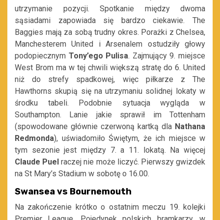
utrzymanie pozycji. Spotkanie między dwoma
sąsiadami zapowiada się bardzo ciekawie. The
Baggies mają za sobą trudny okres. Porażki z Chelsea,
Manchesterem United i Arsenalem ostudziły głowy
podopiecznym
Tony’ego Pulisa
. Zajmujący 9. miejsce
West Brom ma w tej chwili większą stratę do 6. United
niż do strefy spadkowej, więc piłkarze z The
Hawthorns skupią się na utrzymaniu solidnej lokaty w
środku tabeli. Podobnie sytuacja wygląda w
Southampton. Lanie jakie sprawił im Tottenham
(spowodowane głównie czerwoną kartką dla
Nathana
Redmonda
), uświadomiło Świętym, że ich miejsce w
tym sezonie jest między 7. a 11. lokatą. Na więcej
Claude Puel
raczej nie może liczyć. Pierwszy gwizdek
na St Mary’s Stadium w sobotę o 16.00.
Swansea vs Bournemouth
Na zakończenie krótko o ostatnim meczu 19. kolejki
Premier League. Pojedynek polskich bramkarzy, w