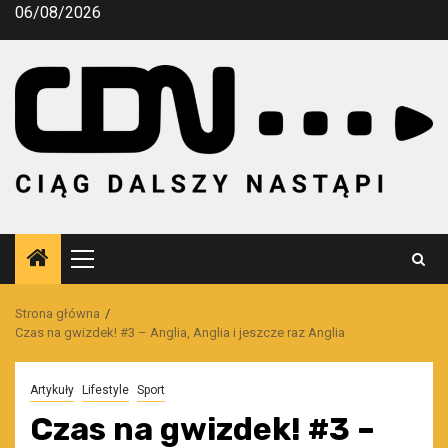
Przejdź
06/08/2026
do
treści
Menu
główne
Strona główna
Czas na gwizdek! #3 – Anglia, Anglia i jeszcze raz Anglia
Artykuły
Lifestyle
Sport
Czas na gwizdek! #3 –