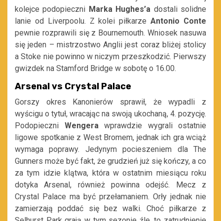
kolejce podopieczni
Marka Hughes’a
dostali solidne
lanie od Liverpoolu. Z kolei piłkarze
Antonio Conte
pewnie rozprawili się z Bournemouth. Wniosek nasuwa
się jeden – mistrzostwo Anglii jest coraz bliżej stolicy
a Stoke nie powinno w niczym przeszkodzić. Pierwszy
gwizdek na Stamford Bridge w sobotę o 16.00.
Arsenal vs Crystal Palace
Gorszy okres Kanonierów sprawił, że wypadli z
wyścigu o tytuł, wracając na swoją ukochaną, 4. pozycję.
Podopieczni
Wengera
wprawdzie wygrali ostatnie
ligowe spotkanie z West Bromem, jednak ich gra wciąż
wymaga poprawy. Jedynym pocieszeniem dla The
Gunners może być fakt, że grudzień już się kończy, a co
za tym idzie klątwa, która w ostatnim miesiącu roku
dotyka Arsenal, również powinna odejść. Mecz z
Crystal Palace ma być przełamaniem. Orły jednak nie
zamierzają poddać się bez walki. Choć piłkarze z
Selhurst Park grają w tym sezonie źle, to zatrudnienie