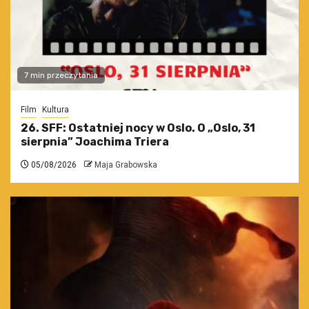
7 min przeczytania
Film
Kultura
26. SFF: Ostatniej nocy w Oslo. O „Oslo, 31
sierpnia” Joachima Triera
05/08/2026
Maja Grabowska