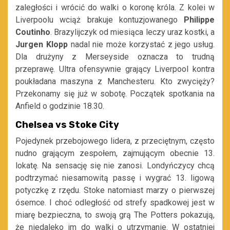
zaległości i wrócić do walki o koronę króla. Z kolei w
Liverpoolu wciąż brakuje kontuzjowanego
Philippe
Coutinho
. Brazylijczyk od miesiąca leczy uraz kostki, a
Jurgen Klopp
nadal nie może korzystać z jego usług.
Dla drużyny z Merseyside oznacza to trudną
przeprawę. Ultra ofensywnie grający Liverpool kontra
poukładana maszyna z Manchesteru. Kto zwycięży?
Przekonamy się już w sobotę. Początek spotkania na
Anfield o godzinie 18.30.
Chelsea vs Stoke City
Pojedynek przebojowego lidera, z przeciętnym, często
nudno grającym zespołem, zajmującym obecnie 13.
lokatę. Na sensację się nie zanosi. Londyńczycy chcą
podtrzymać niesamowitą passę i wygrać 13. ligową
potyczkę z rzędu. Stoke natomiast marzy o pierwszej
ósemce. I choć odległość od strefy spadkowej jest w
miarę bezpieczna, to swoją grą The Potters pokazują,
że niedaleko im do walki o utrzymanie. W ostatniej