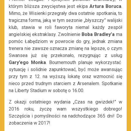
którym bliższa zwycięstwa jest ekipa
Artura Boruca
.
Mimo, że Wisienki przegrały dwa ostatnie spotkania, to
tragiczna forma, jaką w tym sezonie „błyszczy” walijski
klub, stawia w roli faworyta niemal każdy zespół
angielskiej ekstraklasy. Zwolnienie
Boba Bradley’a
ma
pomóc Łabędziom w powrocie do gry, jednak zmiana
trenera nie zawsze oznacza zmianę na lepsze, o czym
Swansea już się przekonało, rezygnując z usług
Gary’ego Monka
. Bournemouth planuje wykorzystać
sytuację i solidnie zapunktować, być może awansując
przy tym z 12. na wyższą lokatę oraz wzmocnić się
nieco przed trudnym starciem z Arsenalem. Spotkanie
na Liberty Stadium w sobotę o 16.00.
Z okazji ostatniego wydania „Czas na gwizdek!” w
2016 roku, życzę wam wszystkiego dobrego!
Szczęścia i pomyślności na nadchodzące 365 dni! Do
zobaczenia w 2017!