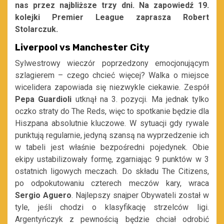
nas przez najbliższe trzy dni. Na zapowiedź 19.
kolejki Premier League zaprasza Robert
Stolarczuk.
Liverpool vs Manchester City
Sylwestrowy wieczór poprzedzony emocjonującym
szlagierem – czego chcieć więcej? Walka o miejsce
wicelidera zapowiada się niezwykle ciekawie. Zespół
Pepa Guardioli
utknął na 3. pozycji. Ma jednak tylko
oczko straty do The Reds, więc to spotkanie będzie dla
Hiszpana absolutnie kluczowe. W sytuacji gdy rywale
punktują regularnie, jedyną szansą na wyprzedzenie ich
w tabeli jest właśnie bezpośredni pojedynek. Obie
ekipy ustabilizowały formę, zgarniając 9 punktów w 3
ostatnich ligowych meczach. Do składu The Citizens,
po odpokutowaniu czterech meczów kary, wraca
Sergio Aguero
. Najlepszy snajper Obywateli został w
tyle, jeśli chodzi o klasyfikację strzelców ligi.
Argentyńczyk z pewnością będzie chciał odrobić