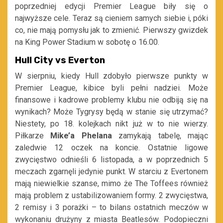
poprzedniej edycji Premier League biły się o
najwyższe cele. Teraz są cieniem samych siebie i, póki
co, nie mają pomysłu jak to zmienić. Pierwszy gwizdek
na King Power Stadium w sobotę o 16.00.
Hull City vs Everton
W sierpniu, kiedy Hull zdobyło pierwsze punkty w
Premier League, kibice byli pełni nadziei. Może
finansowe i kadrowe problemy klubu nie odbiją się na
wynikach? Może Tygrysy będą w stanie się utrzymać?
Niestety, po 18. kolejkach nikt już w to nie wierzy.
Piłkarze
Mike’a Phelana
zamykają tabelę, mając
zaledwie 12 oczek na koncie. Ostatnie ligowe
zwycięstwo odnieśli 6 listopada, a w poprzednich 5
meczach zgarnęli jedynie punkt. W starciu z Evertonem
mają niewielkie szanse, mimo że The Toffees również
mają problem z ustabilizowaniem formy. 2 zwycięstwa,
2 remisy i 3 porażki – to bilans ostatnich meczów w
wykonaniu drużyny z miasta Beatlesów. Podopieczni