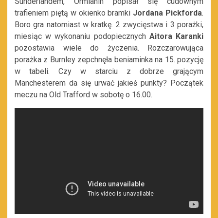
Sunderlandem, Ormianin popisał się cudownym
trafieniem piętą w okienko bramki
Jordana Pickforda
.
Boro gra natomiast w kratkę. 2 zwycięstwa i 3 porażki,
miesiąc w wykonaniu podopiecznych
Aitora Karanki
pozostawia wiele do życzenia. Rozczarowująca
porażka z Burnley zepchnęła beniaminka na 15. pozycję
w tabeli. Czy w starciu z dobrze grającym
Manchesterem da się urwać jakieś punkty? Początek
meczu na Old Trafford w sobotę o 16.00.