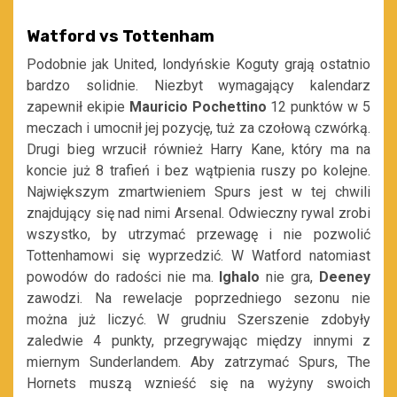
Watford vs Tottenham
Podobnie jak United, londyńskie Koguty grają ostatnio
bardzo solidnie. Niezbyt wymagający kalendarz
zapewnił ekipie
Mauricio Pochettino
12 punktów w 5
meczach i umocnił jej pozycję, tuż za czołową czwórką.
Drugi bieg wrzucił również Harry Kane, który ma na
koncie już 8 trafień i bez wątpienia ruszy po kolejne.
Największym zmartwieniem Spurs jest w tej chwili
znajdujący się nad nimi Arsenal. Odwieczny rywal zrobi
wszystko, by utrzymać przewagę i nie pozwolić
Tottenhamowi się wyprzedzić. W Watford natomiast
powodów do radości nie ma.
Ighalo
nie gra,
Deeney
zawodzi. Na rewelacje poprzedniego sezonu nie
można już liczyć. W grudniu Szerszenie zdobyły
zaledwie 4 punkty, przegrywając między innymi z
miernym Sunderlandem. Aby zatrzymać Spurs, The
Hornets muszą wznieść się na wyżyny swoich