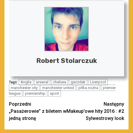
Robert Stolarczuk
Anglia
arsenal
chelsea
gwizdek
Liverpool
Tags:
manchester city
manchester united
piłka nożna
premier
league
premiership
sport
Zobacz
Poprzedni
Następny
„Pasażerowie” z biletem w
Makeup’owe hity 2016 : #2
wpisy
jedną stronę
Sylwestrowy look