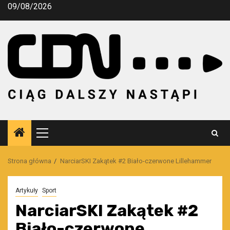
Przejdź
09/08/2026
do
treści
Menu
główne
Strona główna
NarciarSKI Zakątek #2 Biało-czerwone Lillehammer
Artykuły
Sport
NarciarSKI Zakątek #2
Biało-czerwone