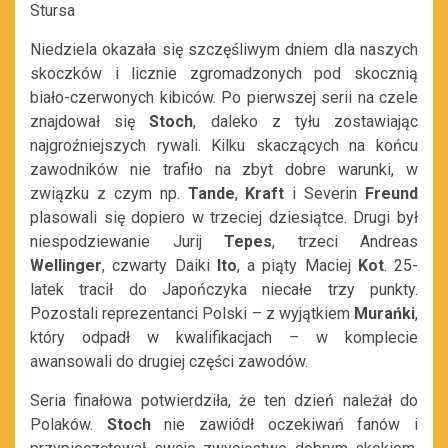
Stursa
Niedziela okazała się szczęśliwym dniem dla naszych
skoczków i licznie zgromadzonych pod skocznią
biało-czerwonych kibiców. Po pierwszej serii na czele
znajdował się
Stoch
, daleko z tyłu zostawiając
najgroźniejszych rywali. Kilku skaczących na końcu
zawodników nie trafiło na zbyt dobre warunki, w
związku z czym np.
Tande
,
Kraft
i Severin
Freund
plasowali się dopiero w trzeciej dziesiątce. Drugi był
niespodziewanie Jurij
Tepes
, trzeci Andreas
Wellinger
, czwarty Daiki
Ito
, a piąty Maciej
Kot
. 25-
latek tracił do Japończyka niecałe trzy punkty.
Pozostali reprezentanci Polski – z wyjątkiem
Murańki
,
który odpadł w kwalifikacjach – w komplecie
awansowali do drugiej części zawodów.
Seria finałowa potwierdziła, że ten dzień należał do
Polaków.
Stoch
nie zawiódł oczekiwań fanów i