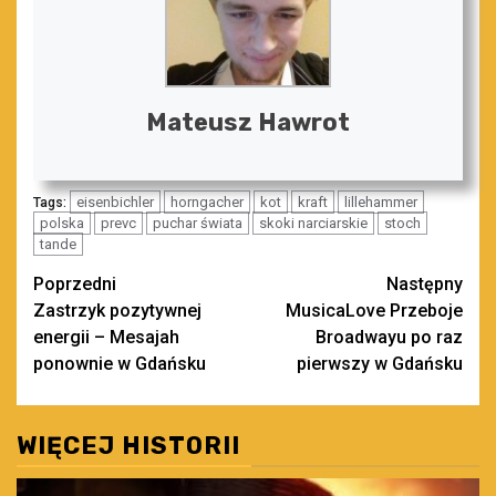
Mateusz Hawrot
eisenbichler
horngacher
kot
kraft
lillehammer
Tags:
polska
prevc
puchar świata
skoki narciarskie
stoch
tande
Zobacz
Poprzedni
Następny
Zastrzyk pozytywnej
MusicaLove Przeboje
wpisy
energii – Mesajah
Broadwayu po raz
ponownie w Gdańsku
pierwszy w Gdańsku
WIĘCEJ HISTORII