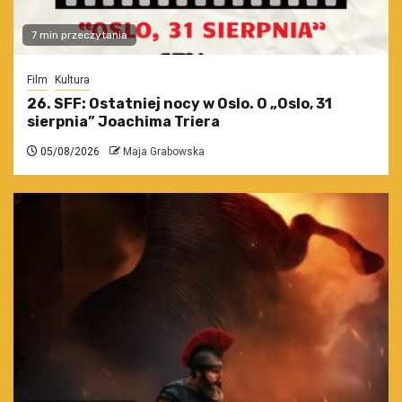
7 min przeczytania
Film
Kultura
26. SFF: Ostatniej nocy w Oslo. O „Oslo, 31
sierpnia” Joachima Triera
05/08/2026
Maja Grabowska