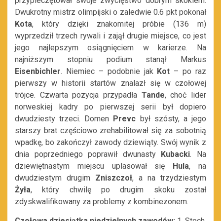
przypieczętował swoje zwycięstwo dobrym skokiem.
Dwukrotny mistrz olimpijski o zaledwie 0.6 pkt pokonał
Kota
, który dzięki znakomitej próbie (136 m)
wyprzedził trzech rywali i zajął drugie miejsce, co jest
jego najlepszym osiągnięciem w karierze. Na
najniższym stopniu podium stanął Markus
Eisenbichler
. Niemiec – podobnie jak
Kot
– po raz
pierwszy w historii startów znalazł się w czołowej
trójce. Czwarta pozycja przypadła
Tande
, choć lider
norweskiej kadry po pierwszej serii był dopiero
dwudziesty trzeci. Domen
Prevc
był szósty, a jego
starszy brat częściowo zrehabilitował się za sobotnią
wpadkę, bo zakończył zawody dziewiąty. Swój wynik z
dnia poprzedniego poprawił dwunasty
Kubacki
. Na
dziewiętnastym miejscu uplasował się
Hula
, na
dwudziestym drugim
Zniszczoł
, a na trzydziestym
Żyła
, który chwilę po drugim skoku został
zdyskwalifikowany za problemy z kombinezonem.
Czołowa dziesiątka niedzielnych zawodów:
1. Stoch