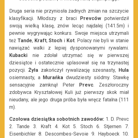
Druga seria nie przyniosła żadnych zmian na szczycie
klasyfikacji. Młodszy z braci
Prevców
potwierdził
swoją wielką klasę, znów lecąc najdalej (141.5m) i
pewnie wygrywając konkurs. Swoje miejsca utrzymali
też
Tande
,
Kraft
,
Stoch
i
Kot
. Polacy nie byli w stanie
nawiązać walki z lepiej dysponowanymi rywalami.
Kubacki
nie zdołał utrzymać się w pierwszej
dziesiątce i ostatecznie uplasował się na trzynastej
pozycji.
Żyła
zakończył rywalizację szesnasty,
Hula
osiemnasty, a
Murańka
dwudziesty siódmy. Stawkę
sensacyjnie zamknął Peter
Prevc
. Zeszłoroczny
zdobywca Kryształowej Kuli już pierwszy skok miał
nieudany, ale jego druga próba była wręcz fatalna (111
m).
Czołowa dziesiątka sobotnich zawodów:
1. D. Prevc
2. Tande 3. Kraft 4. Kot 5. Stoch 6. Stjernen 7.
Eisenbichler 8. Descombes-Sevoie 9. Hayboeck 10.