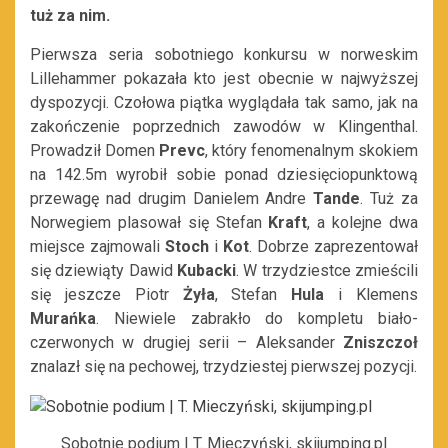
tuż za nim.
Pierwsza seria sobotniego konkursu w norweskim
Lillehammer pokazała kto jest obecnie w najwyższej
dyspozycji. Czołowa piątka wyglądała tak samo, jak na
zakończenie poprzednich zawodów w Klingenthal.
Prowadził Domen
Prevc
, który fenomenalnym skokiem
na 142.5m wyrobił sobie ponad dziesięciopunktową
przewagę nad drugim Danielem Andre
Tande
. Tuż za
Norwegiem plasował się Stefan
Kraft
, a kolejne dwa
miejsce zajmowali
Stoch
i
Kot
. Dobrze zaprezentował
się dziewiąty Dawid
Kubacki
. W trzydziestce zmieścili
się jeszcze Piotr
Żyła
, Stefan
Hula
i Klemens
Murańka
. Niewiele zabrakło do kompletu biało-
czerwonych w drugiej serii – Aleksander
Zniszczoł
znalazł się na pechowej, trzydziestej pierwszej pozycji.
Sobotnie podium | T. Mieczyński, skijumping.pl