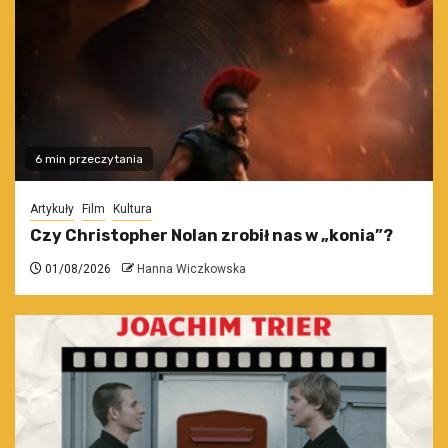
6 min przeczytania
Artykuły
Film
Kultura
Czy Christopher Nolan zrobił nas w „konia”?
01/08/2026
Hanna Wiczkowska