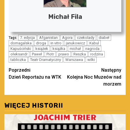
Michał Fila
7. edycja
Afganistan
Agora
czekolady
diabeł
Tags:
domagalska
droga
in vitro
janukowicz
Kabul
Kapuściński
książek
książka
michał
nagroda
ołeksandr
Paweł
Piotr
prawo
Reszka
rodzina
tabliczka
Teatr Dramatyczny
Warszawa
wilki
Zobacz
Poprzedni
Następny
Dzień Reportażu na WTK
Kolejna Noc Muzeów nad
wpisy
morzem
WIĘCEJ HISTORII