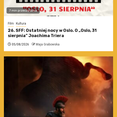
7 min przeczytania
Film
Kultura
26. SFF: Ostatniej nocy w Oslo. O „Oslo, 31
sierpnia” Joachima Triera
05/08/2026
Maja Grabowska