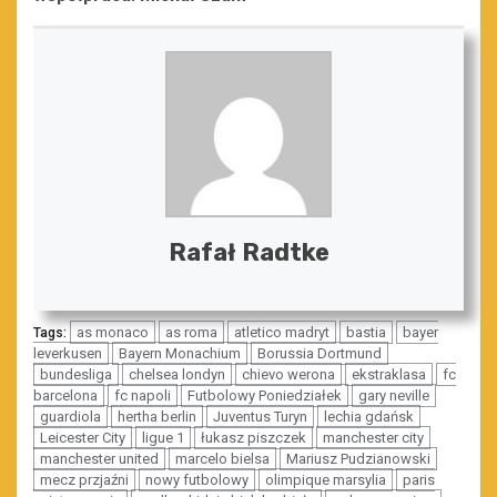
Rafał Radtke
as monaco
as roma
atletico madryt
bastia
bayer
Tags:
leverkusen
Bayern Monachium
Borussia Dortmund
bundesliga
chelsea londyn
chievo werona
ekstraklasa
fc
barcelona
fc napoli
Futbolowy Poniedziałek
gary neville
guardiola
hertha berlin
Juventus Turyn
lechia gdańsk
Leicester City
ligue 1
łukasz piszczek
manchester city
manchester united
marcelo bielsa
Mariusz Pudzianowski
mecz przjaźni
nowy futbolowy
olimpique marsylia
paris