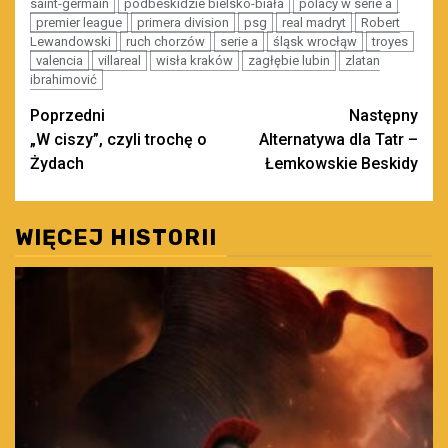
saint-germain
podbeskidzie bielsko-biała
polacy w serie a
premier league
primera division
psg
real madryt
Robert
Lewandowski
ruch chorzów
serie a
śląsk wrocłąw
troyes
valencia
villareal
wisła kraków
zagłębie lubin
zlatan
ibrahimović
Zobacz
Poprzedni
Następny
„W ciszy”, czyli trochę o
Alternatywa dla Tatr –
wpisy
Żydach
Łemkowskie Beskidy
WIĘCEJ HISTORII