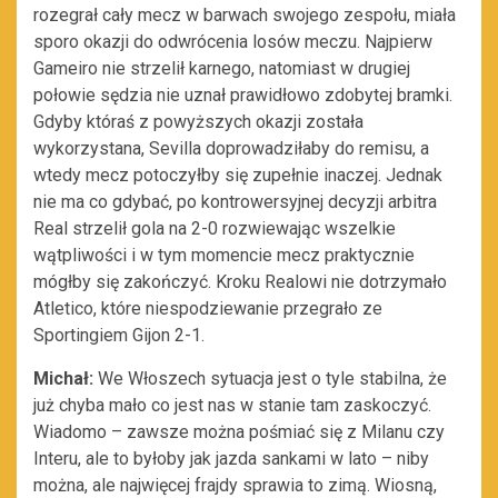
rozegrał cały mecz w barwach swojego zespołu, miała
sporo okazji do odwrócenia losów meczu. Najpierw
Gameiro nie strzelił karnego, natomiast w drugiej
połowie sędzia nie uznał prawidłowo zdobytej bramki.
Gdyby któraś z powyższych okazji została
wykorzystana, Sevilla doprowadziłaby do remisu, a
wtedy mecz potoczyłby się zupełnie inaczej. Jednak
nie ma co gdybać, po kontrowersyjnej decyzji arbitra
Real strzelił gola na 2-0 rozwiewając wszelkie
wątpliwości i w tym momencie mecz praktycznie
mógłby się zakończyć. Kroku Realowi nie dotrzymało
Atletico, które niespodziewanie przegrało ze
Sportingiem Gijon 2-1.
Michał:
We Włoszech sytuacja jest o tyle stabilna, że
już chyba mało co jest nas w stanie tam zaskoczyć.
Wiadomo – zawsze można pośmiać się z Milanu czy
Interu, ale to byłoby jak jazda sankami w lato – niby
można, ale najwięcej frajdy sprawia to zimą. Wiosną,