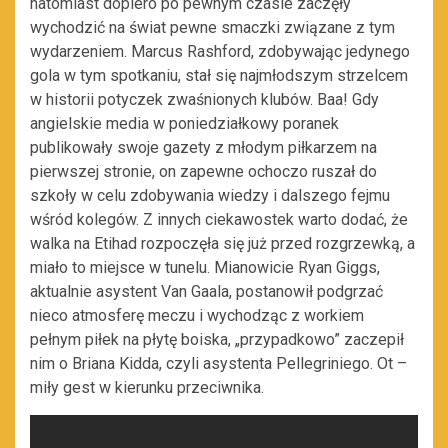
natomiast dopiero po pewnym czasie zaczęły
wychodzić na świat pewne smaczki związane z tym
wydarzeniem. Marcus Rashford, zdobywając jedynego
gola w tym spotkaniu, stał się najmłodszym strzelcem
w historii potyczek zwaśnionych klubów. Baa! Gdy
angielskie media w poniedziałkowy poranek
publikowały swoje gazety z młodym piłkarzem na
pierwszej stronie, on zapewne ochoczo ruszał do
szkoły w celu zdobywania wiedzy i dalszego fejmu
wśród kolegów. Z innych ciekawostek warto dodać, że
walka na Etihad rozpoczęła się już przed rozgrzewką, a
miało to miejsce w tunelu. Mianowicie Ryan Giggs,
aktualnie asystent Van Gaala, postanowił podgrzać
nieco atmosferę meczu i wychodząc z workiem
pełnym piłek na płytę boiska, „przypadkowo” zaczepił
nim o Briana Kidda, czyli asystenta Pellegriniego. Ot –
miły gest w kierunku przeciwnika.