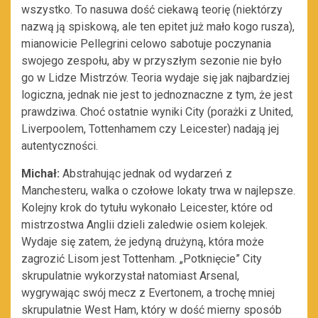
wszystko. To nasuwa dość ciekawą teorię (niektórzy
nazwą ją spiskową, ale ten epitet już mało kogo rusza),
mianowicie Pellegrini celowo sabotuje poczynania
swojego zespołu, aby w przyszłym sezonie nie było
go w Lidze Mistrzów. Teoria wydaje się jak najbardziej
logiczna, jednak nie jest to jednoznaczne z tym, że jest
prawdziwa. Choć ostatnie wyniki City (porażki z United,
Liverpoolem, Tottenhamem czy Leicester) nadają jej
autentyczności.
Michał:
Abstrahując jednak od wydarzeń z
Manchesteru, walka o czołowe lokaty trwa w najlepsze.
Kolejny krok do tytułu wykonało Leicester, które od
mistrzostwa Anglii dzieli zaledwie osiem kolejek.
Wydaje się zatem, że jedyną drużyną, która może
zagrozić Lisom jest Tottenham. „Potknięcie” City
skrupulatnie wykorzystał natomiast Arsenal,
wygrywając swój mecz z Evertonem, a trochę mniej
skrupulatnie West Ham, który w dość mierny sposób