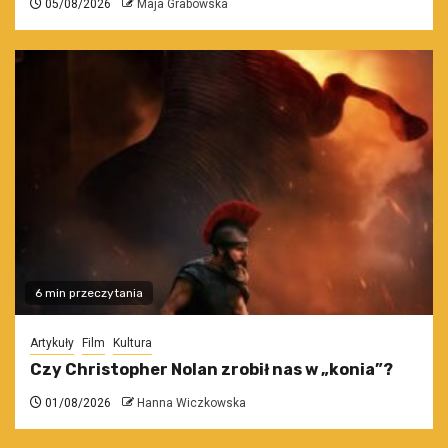
05/08/2026
Maja Grabowska
6 min przeczytania
Artykuły
Film
Kultura
Czy Christopher Nolan zrobił nas w „konia”?
01/08/2026
Hanna Wiczkowska