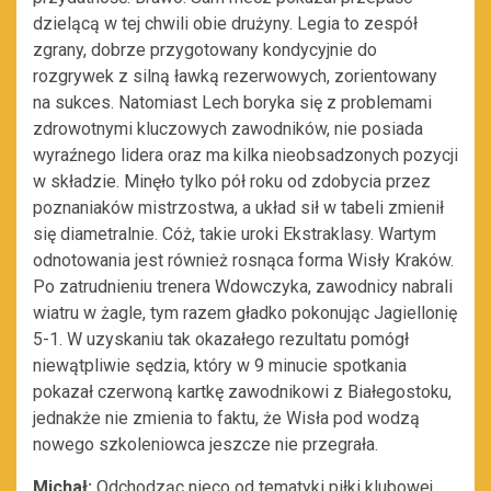
dzielącą w tej chwili obie drużyny. Legia to zespół
zgrany, dobrze przygotowany kondycyjnie do
rozgrywek z silną ławką rezerwowych, zorientowany
na sukces. Natomiast Lech boryka się z problemami
zdrowotnymi kluczowych zawodników, nie posiada
wyraźnego lidera oraz ma kilka nieobsadzonych pozycji
w składzie. Minęło tylko pół roku od zdobycia przez
poznaniaków mistrzostwa, a układ sił w tabeli zmienił
się diametralnie. Cóż, takie uroki Ekstraklasy. Wartym
odnotowania jest również rosnąca forma Wisły Kraków.
Po zatrudnieniu trenera Wdowczyka, zawodnicy nabrali
wiatru w żagle, tym razem gładko pokonując Jagiellonię
5-1. W uzyskaniu tak okazałego rezultatu pomógł
niewątpliwie sędzia, który w 9 minucie spotkania
pokazał czerwoną kartkę zawodnikowi z Białegostoku,
jednakże nie zmienia to faktu, że Wisła pod wodzą
nowego szkoleniowca jeszcze nie przegrała.
Michał:
Odchodząc nieco od tematyki piłki klubowej,