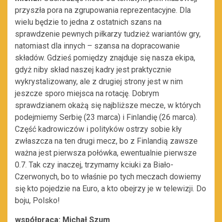
przyszła pora na zgrupowania reprezentacyjne. Dla
wielu będzie to jedna z ostatnich szans na
sprawdzenie pewnych piłkarzy tudzież wariantów gry,
natomiast dla innych – szansa na dopracowanie
składów. Gdzieś pomiędzy znajduje się nasza ekipa,
gdyż niby skład naszej kadry jest praktycznie
wykrystalizowany, ale z drugiej strony jest w nim
jeszcze sporo miejsca na rotację. Dobrym
sprawdzianem okażą się najbliższe mecze, w których
podejmiemy Serbię (23 marca) i Finlandię (26 marca).
Część kadrowiczów i polityków ostrzy sobie kły
zwłaszcza na ten drugi mecz, bo z Finlandią zawsze
ważna jest pierwsza połówka, ewentualnie pierwsze
0.7. Tak czy inaczej, trzymamy kciuki za Biało-
Czerwonych, bo to właśnie po tych meczach dowiemy
się kto pojedzie na Euro, a kto obejrzy je w telewizji. Do
boju, Polsko!
współpraca: Michał Szum