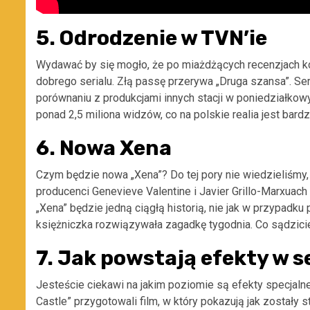
5. Odrodzenie w TVN’ie
Wydawać by się mogło, że po miażdżących recenzjach kol
dobrego serialu. Złą passę przerywa „Druga szansa”. Se
porównaniu z produkcjami innych stacji w poniedziałko
ponad 2,5 miliona widzów, co na polskie realia jest bar
6. Nowa Xena
Czym będzie nowa „Xena”? Do tej pory nie wiedzieliśmy
producenci Genevieve Valentine i Javier Grillo-Marxuac
„Xena” będzie jedną ciągłą historią, nie jak w przypad
księżniczka rozwiązywała zagadkę tygodnia. Co sądzici
7. Jak powstają efekty w s
Jesteście ciekawi na jakim poziomie są efekty specjalne
Castle” przygotowali film, w który pokazują jak zostały 