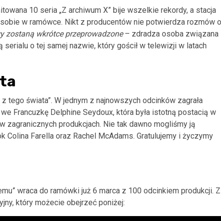
owana 10 seria „Z archiwum X” bije wszelkie rekordy, a stacja
zi sobie w ramówce. Nikt z producentów nie potwierdza rozmów 
y zostaną wkrótce przeprowadzone
– zdradza osoba związana
serialu o tej samej nazwie, który gościł w telewizji w latach
ata
e z tego świata”. W jednym z najnowszych odcinków zagrała
ę we Francuzkę Delphine Seydoux, która była istotną postacią w
 w zagranicznych produkcjach. Nie tak dawno mogliśmy ją
ok Colina Farella oraz Rachel McAdams. Gratulujemy i życzymy
temu” wraca do ramówki już 6 marca z 100 odcinkiem produkcji. Z
jny, który możecie obejrzeć poniżej: