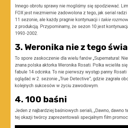
Innego obrotu sprawy nie mogliśmy się spodziewać. Limit
FOX jest niezmiernie zadowolona z tego, jak serial rad
11 sezonie, ale każdy pragnie kontynuacji i
takie rozmow
z produkcją. Przypominamy, że sezon 10 jest kontynuacją 
1993-2002.
3. Weronika nie z tego świ
To spore zaskoczenie dla wielu fanów „Supernatural: Ni
znana polska aktorka Weronika Rosati. Polka wcieliła si
fabule 14 odcinka. To nie pierwszy występ panny Rosati
oglądać w 2. sezonie „True Detective”, gdzie zagrała ob
kolejnych sukcesów w życiu zawodowym.
4. 100 baśni
Jeden z najbardziej baśniowych seriali, „Dawno, dawno 
tej okazji twórcy zaprezentowali specjalnym film promocy