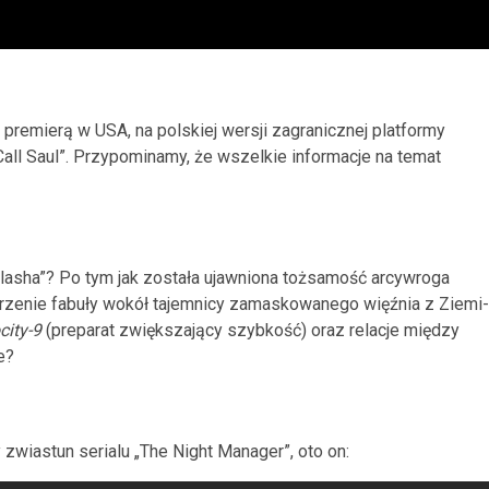
z premierą w USA, na polskiej wersji zagranicznej platformy
all Saul”. Przypominamy, że wszelkie informacje na temat
asha”? Po tym jak została ujawniona tożsamość arcywroga
worzenie fabuły wokół tajemnicy zamaskowanego więźnia z Ziemi-
city-9
(preparat zwiększający szybkość) oraz relacje między
e?
wiastun serialu „The Night Manager”, oto on: