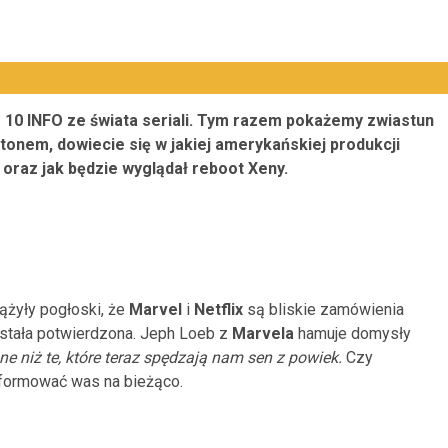
e 10 INFO ze świata seriali. Tym razem pokażemy zwiastun
tonem, dowiecie się w jakiej amerykańskiej produkcji
oraz jak będzie wyglądał reboot Xeny.
ążyły pogłoski, że
Marvel
i
Netflix
są bliskie zamówienia
została potwierdzona. Jeph Loeb z
Marvela
hamuje domysły
ne niż te, które teraz spędzają nam sen z powiek.
Czy
nformować was na bieżąco.