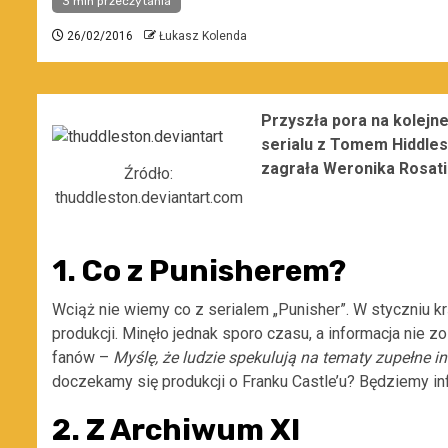
3 min przeczytania
26/02/2016
Łukasz Kolenda
Przyszła pora na kolejn
serialu z Tomem Hiddles
zagrała Weronika Rosati 
Źródło:
thuddleston.deviantart.com
1. Co z Punisherem?
Wciąż nie wiemy co z serialem „Punisher”. W styczniu kr
produkcji. Minęło jednak sporo czasu, a informacja nie 
fanów –
Myślę, że ludzie spekulują na tematy zupełne in
doczekamy się produkcji o Franku Castle’u? Będziemy i
2. Z Archiwum XI