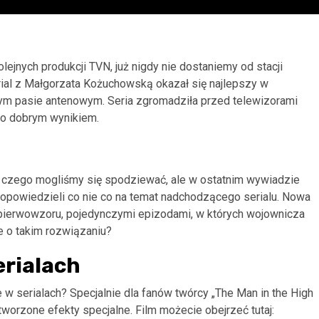
ejnych produkcji TVN, już nigdy nie dostaniemy od stacji
rial z Małgorzata Kożuchowską okazał się najlepszy w
wym pasie antenowym. Seria zgromadziła przed telewizorami
dzo dobrym wynikiem.
, czego mogliśmy się spodziewać, ale w ostatnim wywiadzie
h opowiedzieli co nie co na temat nadchodzącego serialu. Nowa
ku pierwowzoru, pojedynczymi epizodami, w których wojownicza
e o takim rozwiązaniu?
erialach
 w serialach? Specjalnie dla fanów twórcy „The Man in the High
stworzone efekty specjalne. Film możecie obejrzeć tutaj: